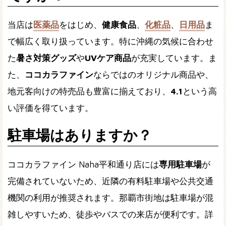
当店は
医薬品
をはじめ、
健康食品
、
化粧品
、
日用品
ま
で幅広く取り扱っています。特に沖縄の気候に合わせ
た
暑さ対策グッズ
や
UVケア商品
が充実しています。ま
た、
ココカラファイン
ならではのオリジナル商品や、
地元客向けの特売品も豊富に揃えており、
4.1
という高
い評価を得ています。
駐車場はありますか？
ココカラファイン Naha平和通り店には
専用駐車場
が
完備されていないため、近隣の有料駐車場や公共交通
機関の利用が推奨されます。那覇市街地は駐車場が混
雑しやすいため、徒歩やバスでの来店が便利です。詳