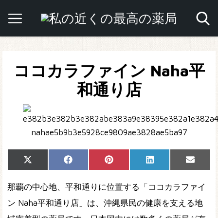
ココカラファイン Naha平
和通り店
Share
Share
Share
Share
Share
X
Facebook
Pinterest
LinkedIn
Email
on
on
on
on
on
(Twitter)
那覇の中心地、平和通りに位置する「ココカラファイ
ン Naha平和通り店」は、沖縄県民の健康を支える地