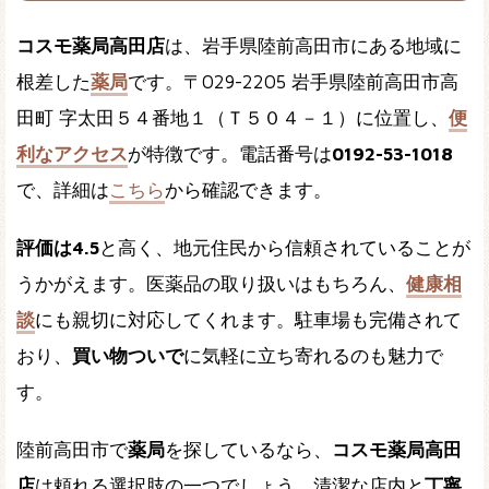
コスモ薬局高田店
は、岩手県陸前高田市にある地域に
根差した
薬局
です。〒029-2205 岩手県陸前高田市高
田町 字太田５４番地１（Ｔ５０４－１）に位置し、
便
利なアクセス
が特徴です。電話番号は
0192-53-1018
で、詳細は
こちら
から確認できます。
評価は4.5
と高く、地元住民から信頼されていることが
うかがえます。医薬品の取り扱いはもちろん、
健康相
談
にも親切に対応してくれます。駐車場も完備されて
おり、
買い物ついで
に気軽に立ち寄れるのも魅力で
す。
陸前高田市で
薬局
を探しているなら、
コスモ薬局高田
店
は頼れる選択肢の一つでしょう。清潔な店内と
丁寧