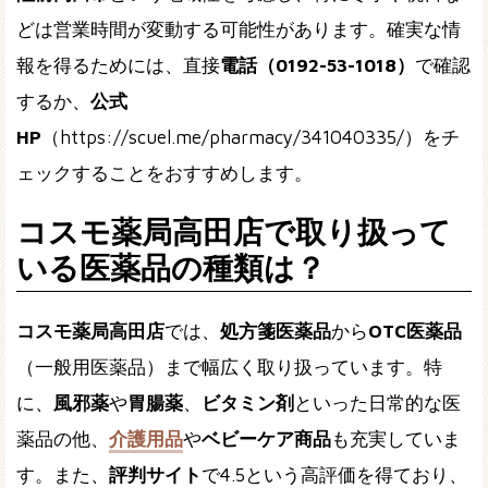
どは営業時間が変動する可能性があります。確実な情
報を得るためには、直接
電話（0192-53-1018）
で確認
するか、
公式
HP
（https://scuel.me/pharmacy/341040335/）をチ
ェックすることをおすすめします。
コスモ薬局高田店で取り扱って
いる医薬品の種類は？
コスモ薬局高田店
では、
処方箋医薬品
から
OTC医薬品
（一般用医薬品）まで幅広く取り扱っています。特
に、
風邪薬
や
胃腸薬
、
ビタミン剤
といった日常的な医
薬品の他、
介護用品
や
ベビーケア商品
も充実していま
す。また、
評判サイト
で4.5という高評価を得ており、