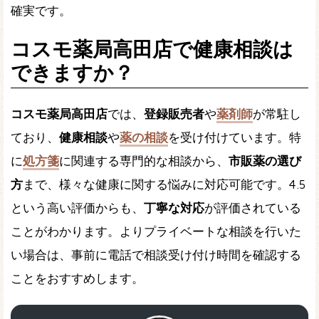
確実です。
コスモ薬局高田店で健康相談は
できますか？
コスモ薬局高田店
では、
登録販売者
や
薬剤師
が常駐し
ており、
健康相談
や
薬の相談
を受け付けています。特
に
処方箋
に関連する専門的な相談から、
市販薬の選び
方
まで、様々な健康に関する悩みに対応可能です。4.5
という高い評価からも、
丁寧な対応
が評価されている
ことがわかります。よりプライベートな相談を行いた
い場合は、事前に電話で相談受け付け時間を確認する
ことをおすすめします。