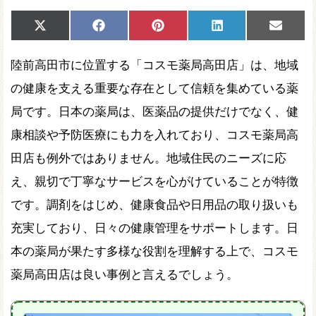
Share
Share
Share
Share
Share
X
Facebook
Pinterest
LinkedIn
Email
on
on
on
on
on
(Twitter)
陸前高田市に位置する「コスモ薬局高田店」は、地域
の健康を支える重要な存在として信頼を集めている薬
局です。日本の薬局は、医薬品の提供だけでなく、健
康相談や予防医療にも力を入れており、コスモ薬局高
田店も例外ではありません。地域住民のニーズに応
え、親切で丁寧なサービスを心がけていることが特徴
です。調剤をはじめ、健康食品や日用品の取り扱いも
充実しており、日々の健康管理をサポートします。日
本の薬局が果たす多様な役割を理解する上で、コスモ
薬局高田店は良い事例と言えるでしょう。