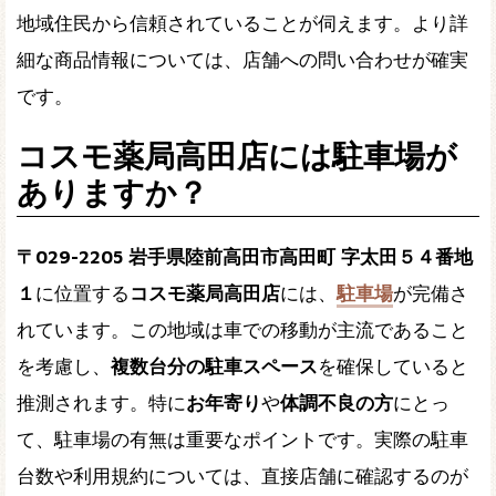
地域住民から信頼されていることが伺えます。より詳
細な商品情報については、店舗への問い合わせが確実
です。
コスモ薬局高田店には駐車場が
ありますか？
〒029-2205 岩手県陸前高田市高田町 字太田５４番地
１
に位置する
コスモ薬局高田店
には、
駐車場
が完備さ
れています。この地域は車での移動が主流であること
を考慮し、
複数台分の駐車スペース
を確保していると
推測されます。特に
お年寄り
や
体調不良の方
にとっ
て、駐車場の有無は重要なポイントです。実際の駐車
台数や利用規約については、直接店舗に確認するのが