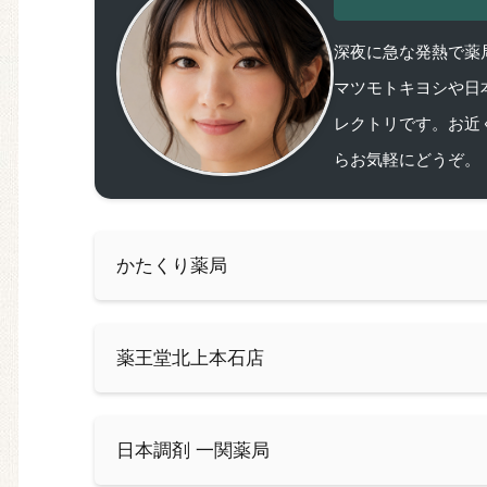
深夜に急な発熱で薬局
マツモトキヨシや日
レクトリです。お近
らお気軽にどうぞ。
かたくり薬局
薬王堂北上本石店
日本調剤 一関薬局