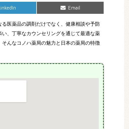
hare
Share
inkedIn
Email
on
on
なる医薬品の調剤だけでなく、健康相談や予防
添い、丁寧なカウンセリングを通じて最適な薬
、そんなコノハ薬局の魅力と日本の薬局の特徴