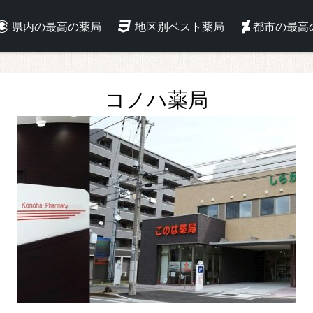
県内の最高の薬局
地区別ベスト薬局
都市の最高
コノハ薬局