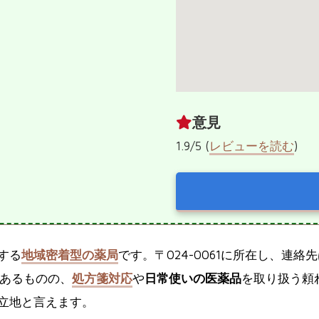
意見
1.9/5 (
レビューを読む
)
する
地域密着型の薬局
です。〒024-0061に所在し、連絡先は
があるものの、
処方箋対応
や
日常使いの医薬品
を取り扱う頼
立地と言えます。