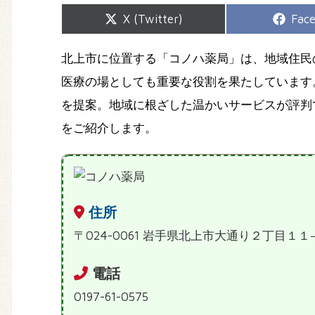
Share
Shar
X (Twitter)
Fac
on
on
北上市に位置する「コノハ薬局」は、地域住民
医療の場としても重要な役割を果たしています
を提案。地域に根ざした温かいサービスが評判
をご紹介します。
住所
〒024-0061 岩手県北上市大通り２丁目１１
電話
0197-61-0575