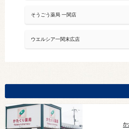
そうごう薬局 一関店
ウエルシア一関末広店
か