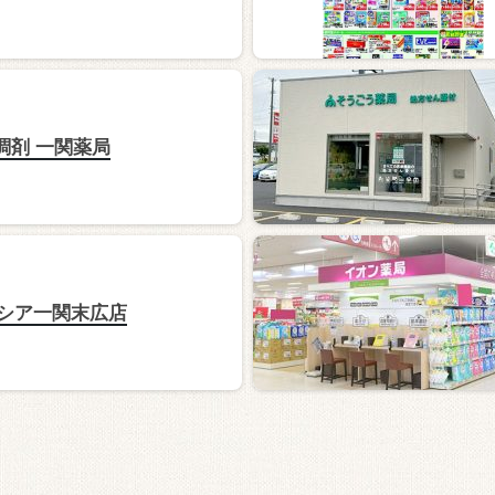
調剤 一関薬局
シア一関末広店