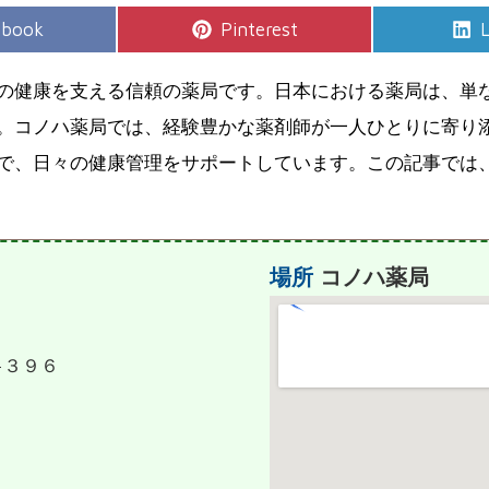
e
Share
S
ebook
Pinterest
L
on
の健康を支える信頼の薬局です。日本における薬局は、単
。コノハ薬局では、経験豊かな薬剤師が一人ひとりに寄り
で、日々の健康管理をサポートしています。この記事では
場所
コノハ薬局
−３９６