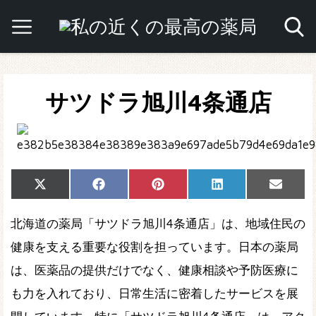
サツドラ旭川4条通店
Share
Share
Share
Share
Share
X
Facebook
Pinterest
LinkedIn
Email
on
on
on
on
on
(Twitter)
北海道の薬局「サツドラ旭川4条通店」は、地域住民の
健康を支える重要な役割を担っています。日本の薬局
は、医薬品の提供だけでなく、健康相談や予防医療に
も力を入れており、日常生活に密着したサービスを展