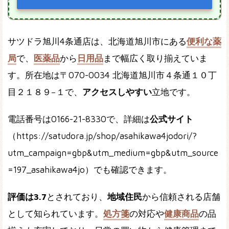
サツドラ旭川4条通店は、北海道旭川市にある
便利な薬
局
で、
医薬品
から
日用品
まで幅広く取り揃えていま
す。所在地は〒070-0034 北海道旭川市４条通１０丁
目２１８９−１で、
アクセスしやすい
立地です。
電話番号は0166-21-8330で、詳細は
公式サイト
（https://satudora.jp/shop/asahikawa4jodori/?
utm_campaign=gbp&utm_medium=gbp&utm_source
=197_asahikawa4jo）でも確認できます。
評価は3.7
とされており、
地域住民
から信頼される店舗
として知られています。
処方箋
の対応や
健康商品
の品