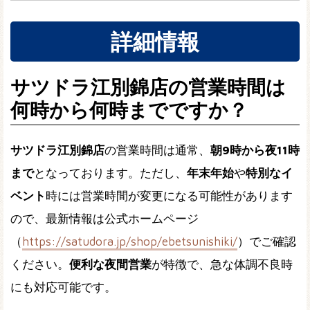
詳細情報
サツドラ江別錦店の営業時間は
何時から何時までですか？
サツドラ江別錦店
の営業時間は通常、
朝9時から夜11時
まで
となっております。ただし、
年末年始
や
特別なイ
ベント
時には営業時間が変更になる可能性があります
ので、最新情報は公式ホームページ
（
https://satudora.jp/shop/ebetsunishiki/
）でご確認
ください。
便利な夜間営業
が特徴で、急な体調不良時
にも対応可能です。