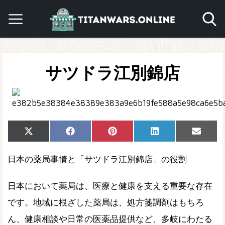
サツドラ江別錦店
Share
Share
Share
Share
Share
X
Facebook
Pinterest
LinkedIn
Email
on
on
on
on
on
(Twitter)
日本の薬局事情と「サツドラ江別錦店」の役割
日本において薬局は、医療と健康を支える重要な存在
です。地域に根ざした薬局は、処方箋調剤はもちろ
ん、健康相談や日常の医薬品提供など、多岐にわたる