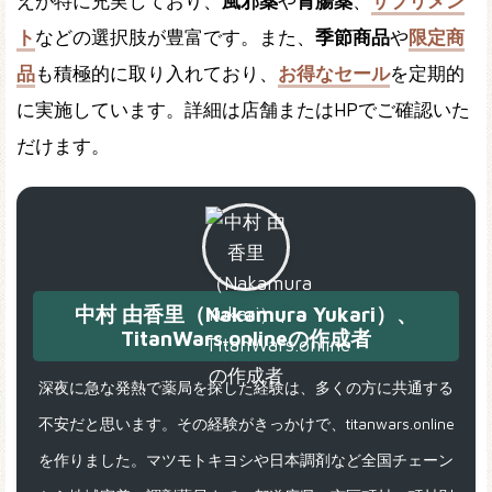
えが特に充実しており、
風邪薬
や
胃腸薬
、
サプリメン
ト
などの選択肢が豊富です。また、
季節商品
や
限定商
品
も積極的に取り入れており、
お得なセール
を定期的
に実施しています。詳細は店舗またはHPでご確認いた
だけます。
中村 由香里（Nakamura Yukari）、
TitanWars.onlineの作成者
深夜に急な発熱で薬局を探した経験は、多くの方に共通する
不安だと思います。その経験がきっかけで、titanwars.online
を作りました。マツモトキヨシや日本調剤など全国チェーン