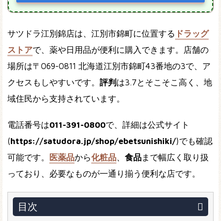
サツドラ江別錦店は、江別市錦町に位置する
ドラッグ
ストア
で、薬や日用品が便利に購入できます。店舗の
場所は〒069-0811 北海道江別市錦町43番地の3で、ア
クセスもしやすいです。
評判
は3.7とそこそこ高く、地
域住民から支持されています。
電話番号は
011-391-0800
で、詳細は公式サイト
(
https://satudora.jp/shop/ebetsunishiki/
)でも確認
可能です。
医薬品
から
化粧品
、
食品
まで幅広く取り扱
っており、必要なものが一通り揃う便利な店です。
目次