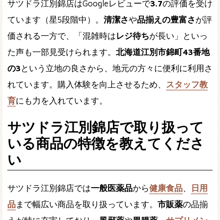
サツドラ江別錦店はGoogleレビューで
3.7
の評価を受け
ています（星5段階中）。
清潔さ
や
品揃えの豊富さ
が評
価される一方で、「混雑時は
レジ待ち
が長い」といっ
た声も一部見受けられます。
北海道江別市錦町43番地
の3
という立地の良さから、地元の方々に便利に利用さ
れています。購入体験を向上させるため、
スタッフ教
育
にも力を入れています。
サツドラ江別錦店で取り扱って
いる商品の特徴を教えてくださ
い
サツドラ江別錦店では
一般医薬品
から
健康食品
、
日用
品
まで幅広い商品を取り扱っています。
市販薬
の品揃