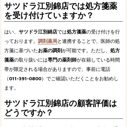
サツドラ江別錦店では処方箋薬
を受け付けていますか？
はい、
サツドラ江別錦店
では
処方箋薬
の受け付けを行
っております。
調剤薬局
と連携することで、医師の処
方箋に基づいた
お薬の調剤
が可能です。ただし、
処方
箋薬
の取り扱いには
専門の薬剤師
が在籍している時間
帯が限定される場合がありますので、事前に電話
（
011-391-0800
）でご確認いただくことをお勧めし
ます。
サツドラ江別錦店の顧客評価は
どうですか？