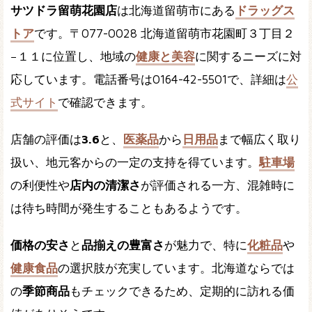
サツドラ留萌花園店
は北海道留萌市にある
ドラッグス
トア
です。〒077-0028 北海道留萌市花園町３丁目２
−１１に位置し、地域の
健康と美容
に関するニーズに対
応しています。電話番号は0164-42-5501で、詳細は
公
式サイト
で確認できます。
店舗の評価は
3.6
と、
医薬品
から
日用品
まで幅広く取り
扱い、地元客からの一定の支持を得ています。
駐車場
の利便性や
店内の清潔さ
が評価される一方、混雑時に
は待ち時間が発生することもあるようです。
価格の安さ
と
品揃えの豊富さ
が魅力で、特に
化粧品
や
健康食品
の選択肢が充実しています。北海道ならでは
の
季節商品
もチェックできるため、定期的に訪れる価