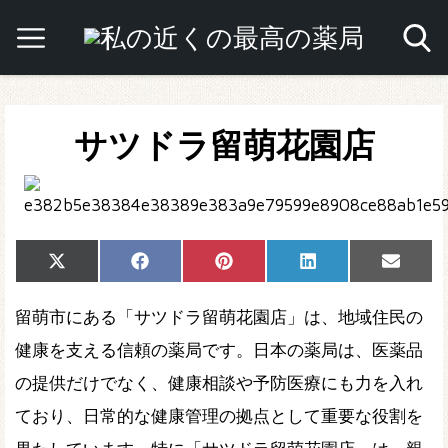
サツドラ留萌花園店
Share
Share
Share
Share
Share
X
Facebook
Pinterest
LinkedIn
Email
on
on
on
on
on
(Twitter)
留萌市にある「サツドラ留萌花園店」は、地域住民の
健康を支える信頼の薬局です。日本の薬局は、医薬品
の提供だけでなく、健康相談や予防医療にも力を入れ
ており、日常的な健康管理の拠点として重要な役割を