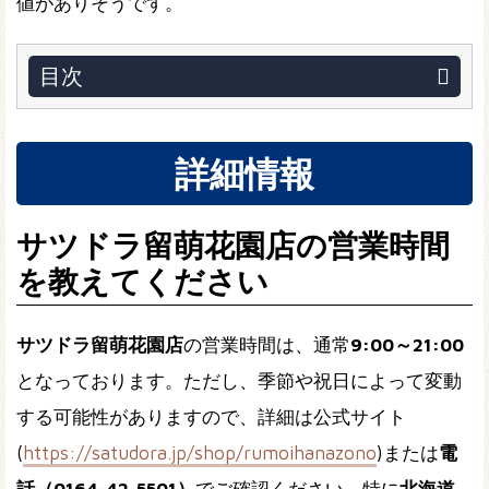
値がありそうです。
目次
詳細情報
サツドラ留萌花園店の営業時間
を教えてください
サツドラ留萌花園店
の営業時間は、通常
9:00～21:00
となっております。ただし、季節や祝日によって変動
する可能性がありますので、詳細は公式サイト
(
https://satudora.jp/shop/rumoihanazono
)または
電
話（0164-42-5501）
でご確認ください。特に
北海道