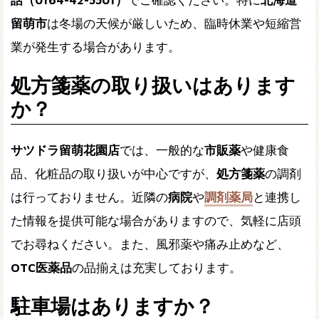
留萌市
は冬場の天候が厳しいため、臨時休業や短縮営
業が発生する場合があります。
処方箋薬の取り扱いはあります
か？
サツドラ留萌花園店
では、一般的な
市販薬
や健康食
品、化粧品の取り扱いが中心ですが、
処方箋薬
の調剤
は行っておりません。近隣の
病院
や
調剤薬局
と連携し
た情報を提供可能な場合がありますので、気軽に店頭
でお尋ねください。また、風邪薬や痛み止めなど、
OTC医薬品
の品揃えは充実しております。
駐車場はありますか？