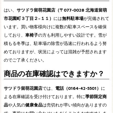
はい、
サツドラ留萌花園店（〒077-0028 北海道留萌
市花園町３丁目２−１１）
には
無料駐車場
が完備されて
います。買い物客様向けに複数の駐車スペースを確保
しており、
車椅子
の方も利用しやすい設計です。雪が
積もる冬季は、駐車場の除雪が迅速に行われるよう努
めておりますが、状況によっては混雑が予想されます
のでご了承ください。
商品の在庫確認はできますか？
サツドラ留萌花園店
では、
電話（0164-42-5501）
に
よる在庫確認を受け付けております。特に
季節限定商
品
や人気の
健康食品
は売切れが早い傾向がありますの