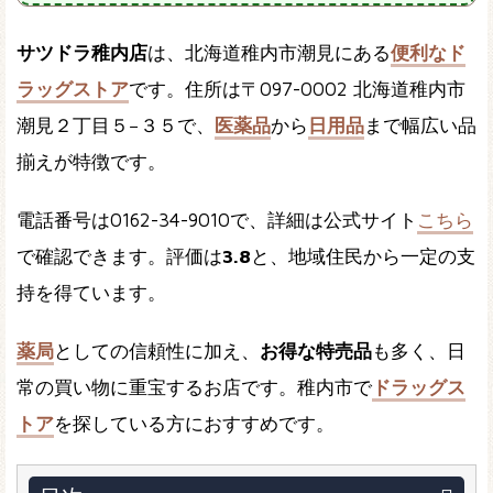
サツドラ稚内店
は、北海道稚内市潮見にある
便利なド
ラッグストア
です。住所は〒097-0002 北海道稚内市
潮見２丁目５−３５で、
医薬品
から
日用品
まで幅広い品
揃えが特徴です。
電話番号は0162-34-9010で、詳細は公式サイト
こちら
で確認できます。評価は
3.8
と、地域住民から一定の支
持を得ています。
薬局
としての信頼性に加え、
お得な特売品
も多く、日
常の買い物に重宝するお店です。稚内市で
ドラッグス
トア
を探している方におすすめです。