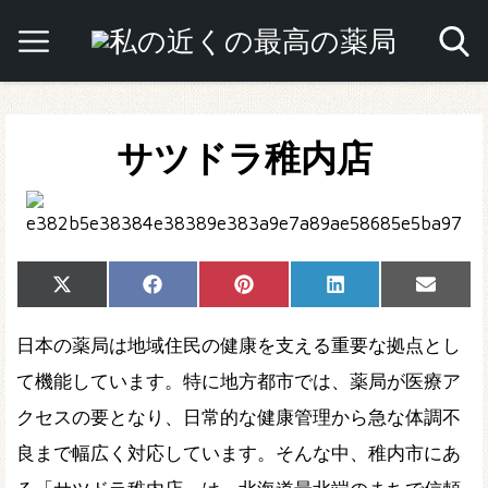
サツドラ稚内店
Share
Share
Share
Share
Share
X
Facebook
Pinterest
LinkedIn
Email
on
on
on
on
on
(Twitter)
日本の薬局は地域住民の健康を支える重要な拠点とし
て機能しています。特に地方都市では、薬局が医療ア
クセスの要となり、日常的な健康管理から急な体調不
良まで幅広く対応しています。そんな中、稚内市にあ