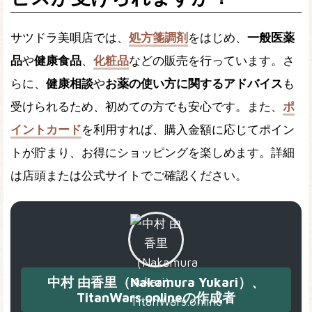
サツドラ美唄店では、
処方箋調剤
をはじめ、
一般医薬
品
や
健康食品
、
化粧品
などの販売を行っています。さ
らに、
健康相談
や
お薬の使い方に関するアドバイス
も
受けられるため、初めての方でも安心です。また、
ポ
イントカード
を利用すれば、購入金額に応じてポイン
トが貯まり、お得にショッピングを楽しめます。詳細
は店頭または公式サイトでご確認ください。
中村 由香里（Nakamura Yukari）、
TitanWars.onlineの作成者