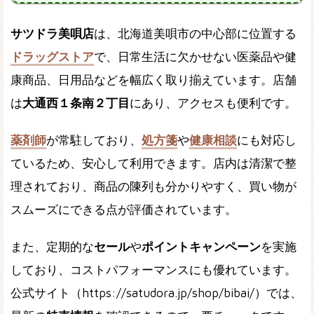
サツドラ美唄店
は、北海道美唄市の中心部に位置する
ドラッグストア
で、日常生活に欠かせない医薬品や健
康商品、日用品などを幅広く取り揃えています。店舗
は
大通西１条南２丁目
にあり、アクセスも便利です。
薬剤師
が常駐しており、
処方箋
や
健康相談
にも対応し
ているため、安心して利用できます。店内は清潔で整
理されており、商品の陳列も分かりやすく、買い物が
スムーズにできる点が評価されています。
また、定期的な
セール
や
ポイントキャンペーン
を実施
しており、コストパフォーマンスにも優れています。
公式サイト（https://satudora.jp/shop/bibai/）では、