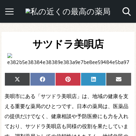
サツドラ美唄店
Share
Share
Share
Share
Share
X
Facebook
Pinterest
LinkedIn
Email
on
on
on
on
on
(Twitter)
美唄市にある「サツドラ美唄店」は、地域の健康を支
える重要な薬局のひとつです。日本の薬局は、医薬品
の提供だけでなく、健康相談や予防医療にも力を入れ
ており、サツドラ美唄店も同様の役割を果たしていま