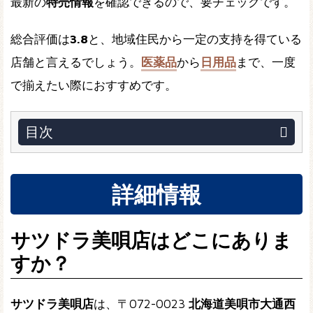
最新の
特売情報
を確認できるので、要チェックです。
総合評価は
3.8
と、地域住民から一定の支持を得ている
店舗と言えるでしょう。
医薬品
から
日用品
まで、一度
で揃えたい際におすすめです。
目次
詳細情報
サツドラ美唄店はどこにありま
すか？
サツドラ美唄店
は、〒072-0023
北海道美唄市大通西