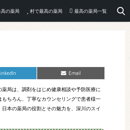
最高の薬局
村で最高の薬局
最高の薬局一覧
hare
Share
inkedIn
Email
on
on
の薬局は、調剤をはじめ健康相談や予防医療に
はもちろん、丁寧なカウンセリングで患者様一
。日本の薬局の役割とその魅力を、深川のスイ