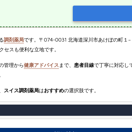
る
調剤薬局
です。〒074-0031 北海道深川市あけぼの町１
クセスも便利な立地です。
の管理から
健康アドバイス
まで、
患者目線
で丁寧に対応し
。
、
スイス調剤薬局
は
おすすめ
の選択肢です。