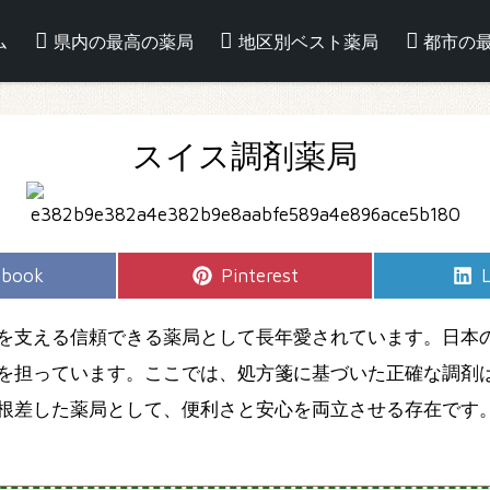
ム
県内の最高の薬局
地区別ベスト薬局
都市の
スイス調剤薬局
e
Share
S
ebook
Pinterest
L
on
を支える信頼できる薬局として長年愛されています。日本
を担っています。ここでは、処方箋に基づいた正確な調剤
根差した薬局として、便利さと安心を両立させる存在です