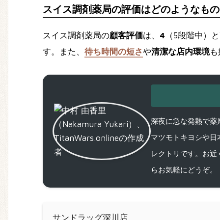
スイス調剤薬局の評価はどのようなもの
スイス調剤薬局の
顧客評価
は、
4
（5段階中）
す。また、
待ち時間の短さ
や
清潔な店内環境
も
深夜に急な発熱で薬局
マツモトキヨシや日
レクトリです。お近
らお気軽にどうぞ。
サンドラッグ深川店