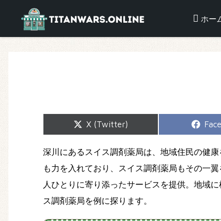
ホー
Share
Shar
X (Twitter)
Fac
on
on
深川にあるスイス調剤薬局は、地域住民の健康
も力を入れており、スイス調剤薬局もその一翼
人ひとりに寄り添ったサービスを提供。地域に
ス調剤薬局を例に探ります。