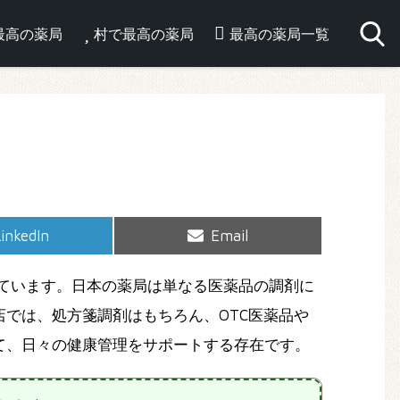
最高の薬局
村で最高の薬局
最高の薬局一覧
hare
Share
inkedIn
Email
on
on
ています。日本の薬局は単なる医薬品の調剤に
では、処方箋調剤はもちろん、OTC医薬品や
て、日々の健康管理をサポートする存在です。