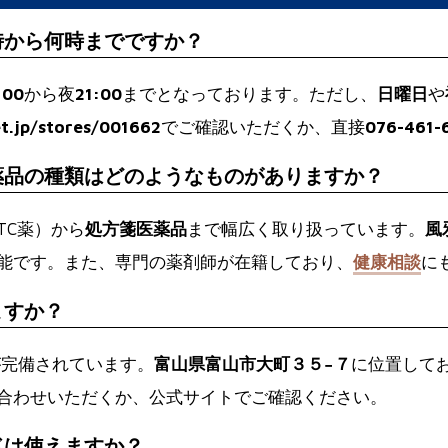
時から何時までですか？
:00
から夜
21:00
までとなっております。ただし、
日曜日
や
t.jp/stores/001662
でご確認いただくか、直接
076-461-
薬品の種類はどのようなものがありますか？
TC薬）から
処方箋医薬品
まで幅広く取り扱っています。
風
能です。また、専門の薬剤師が在籍しており、
健康相談
に
ますか？
が完備されています。
富山県富山市大町３５−７
に位置して
合わせいただくか、公式サイトでご確認ください。
ドは使えますか？