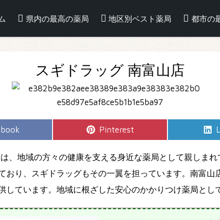
ム
県内の最高の薬局
地区別ベスト薬局
都市の
スギドラッグ 南富山店
e
Share
S
ebook
Pinterest
L
on
」は、地域の方々の健康を支える身近な薬局として親しまれ
ており、スギドラッグもその一翼を担っています。南富山店
供しています。地域に根ざした安心のかかりつけ薬局とし