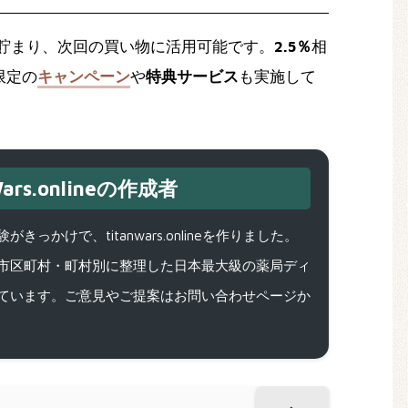
貯まり、次回の買い物に活用可能です。
2.5％
相
限定の
キャンペーン
や
特典サービス
も実施して
ars.onlineの作成者
で、titanwars.onlineを作りました。
市区町村・町村別に整理した日本最大級の薬局ディ
ています。ご意見やご提案はお問い合わせページか