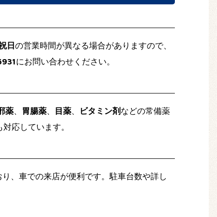
祝日
の営業時間が異なる場合がありますので、
6931
にお問い合わせください。
邪薬
、
胃腸薬
、
目薬
、
ビタミン剤
などの常備薬
も対応しています。
おり、車での来店が便利です。駐車台数や詳し