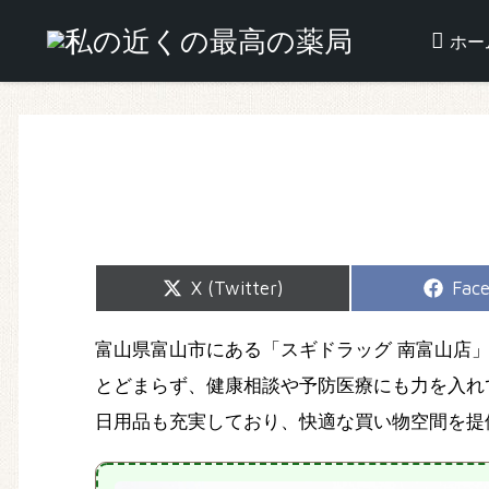
ホー
Share
Shar
X (Twitter)
Fac
on
on
富山県富山市にある「スギドラッグ 南富山店
とどまらず、健康相談や予防医療にも力を入れ
日用品も充実しており、快適な買い物空間を提