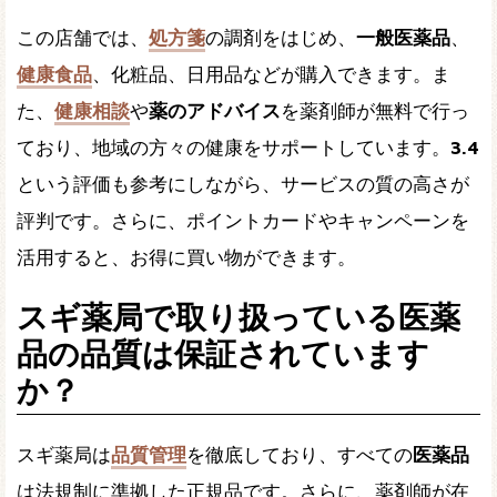
この店舗では、
処方箋
の調剤をはじめ、
一般医薬品
、
健康食品
、化粧品、日用品などが購入できます。ま
た、
健康相談
や
薬のアドバイス
を薬剤師が無料で行っ
ており、地域の方々の健康をサポートしています。
3.4
という評価も参考にしながら、サービスの質の高さが
評判です。さらに、ポイントカードやキャンペーンを
活用すると、お得に買い物ができます。
スギ薬局で取り扱っている医薬
品の品質は保証されています
か？
スギ薬局は
品質管理
を徹底しており、すべての
医薬品
は法規制に準拠した正規品です。さらに、薬剤師が在