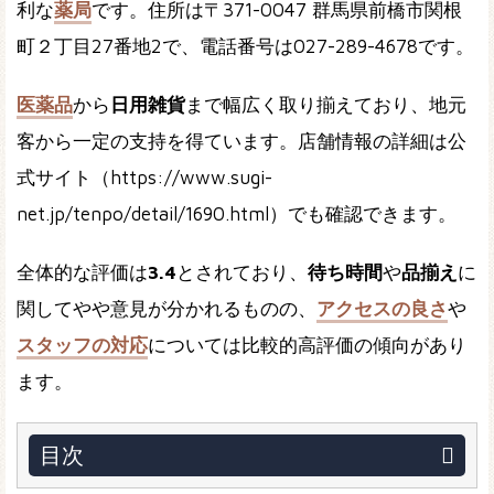
利な
薬局
です。住所は〒371-0047 群馬県前橋市関根
町２丁目27番地2で、電話番号は027-289-4678です。
医薬品
から
日用雑貨
まで幅広く取り揃えており、地元
客から一定の支持を得ています。店舗情報の詳細は公
式サイト（https://www.sugi-
net.jp/tenpo/detail/1690.html）でも確認できます。
全体的な評価は
3.4
とされており、
待ち時間
や
品揃え
に
関してやや意見が分かれるものの、
アクセスの良さ
や
スタッフの対応
については比較的高評価の傾向があり
ます。
目次