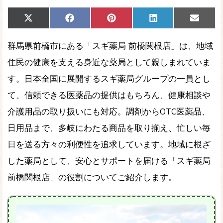
Share
Share
Share
Share
Share
X
Facebook
Pinterest
LinkedIn
Email
on
on
on
on
on
(Twitter)
群馬県前橋市にある「スギ薬局 前橋関根店」は、地域
住民の健康を支える身近な薬局として親しまれていま
す。日本全国に展開するスギ薬局グループの一員とし
て、信頼できる医薬品の提供はもちろん、健康相談や
介護用品の取り扱いにも対応。調剤からOTC医薬品、
日用品まで、多岐にわたる商品を取り揃え、忙しい毎
日を送る方々の利便性を追求しています。地域に根ざ
した薬局として、安心とサポートを届ける「スギ薬局
前橋関根店」の役割についてご紹介します。