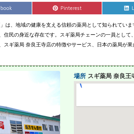
e
Share
S
ebook
Pinterest
L
on
店」は、地域の健康を支える信頼の薬局として知られていま
、住民の身近な存在です。スギ薬局チェーンの一員として
、スギ薬局 奈良王寺店の特徴やサービス、日本の薬局が果
場所
スギ薬局 奈良王