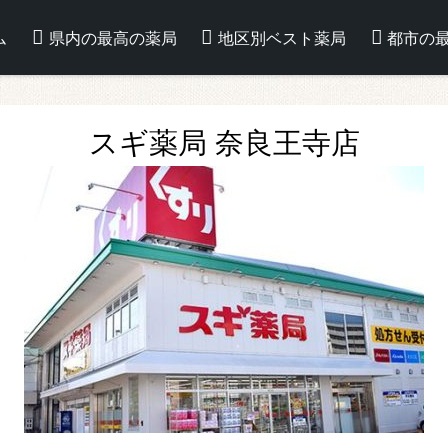
ム
県内の最高の薬局
地区別ベスト薬局
都市の
スギ薬局 奈良王寺店