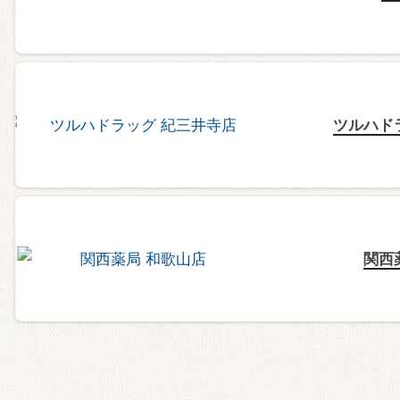
ツルハド
関西