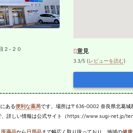
丁目２−２０
意見
3.3/5 (
レビューを読む
)
町にある
便利な薬局
です。場所は〒636-0002 奈良県北
しい情報は公式サイト（https://www.sugi-net.jp/tenp
、
医薬品
から
日用品
まで幅広く取り扱っており、地域の
健康