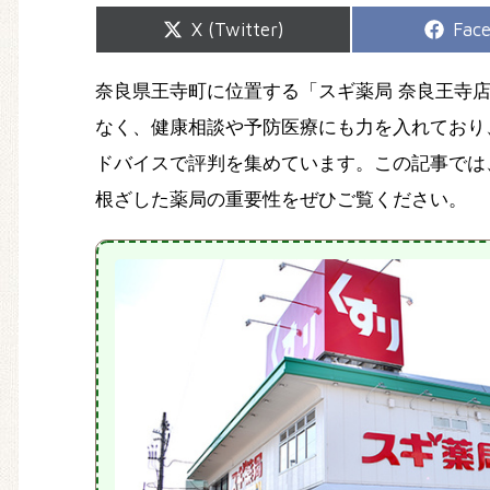
Share
Shar
X (Twitter)
Fac
on
on
奈良県王寺町に位置する「スギ薬局 奈良王寺
なく、健康相談や予防医療にも力を入れており
ドバイスで評判を集めています。この記事では
根ざした薬局の重要性をぜひご覧ください。