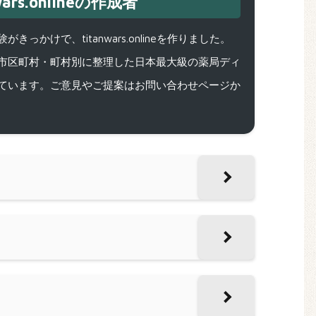
ars.onlineの作成者
で、titanwars.onlineを作りました。
市区町村・町村別に整理した日本最大級の薬局ディ
ています。ご意見やご提案はお問い合わせページか