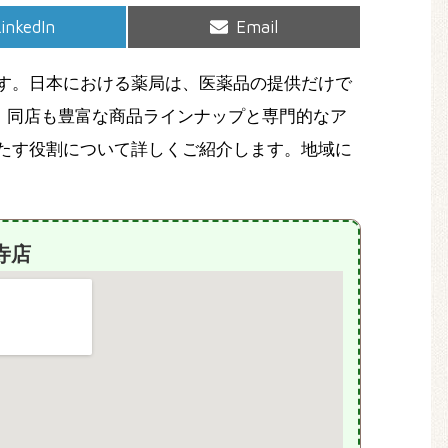
hare
Share
inkedIn
Email
on
on
す。日本における薬局は、医薬品の提供だけで
、同店も豊富な商品ラインナップと専門的なア
たす役割について詳しくご紹介します。地域に
寺店