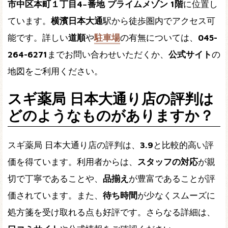
市中区本町１丁目4−番地 プライムメゾン 1階
に位置し
ています。
横濱日本大通
駅から徒歩圏内でアクセス可
能です。詳しい
道順
や
駐車場
の有無については、
045-
264-6271
までお問い合わせいただくか、
公式サイト
の
地図をご利用ください。
スギ薬局 日本大通り店の評判は
どのようなものがありますか？
スギ薬局 日本大通り店の評判は、
3.9
と比較的高い評
価を得ています。利用者からは、
スタッフの対応
が親
切で丁寧であることや、
品揃え
が豊富であることが評
価されています。また、
待ち時間
が少なくスムーズに
処方箋を受け取れる点も好評です。さらなる詳細は、