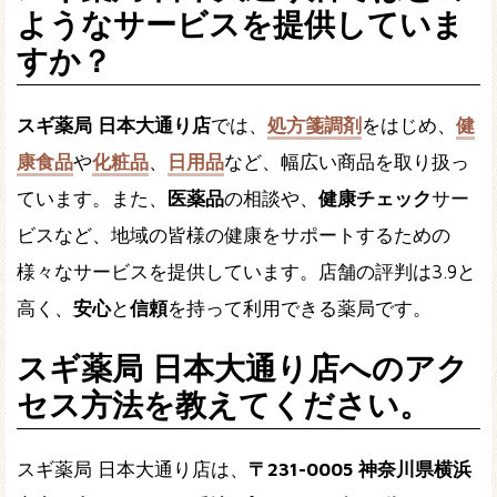
ようなサービスを提供していま
すか？
スギ薬局 日本大通り店
では、
処方箋調剤
をはじめ、
健
康食品
や
化粧品
、
日用品
など、幅広い商品を取り扱っ
ています。また、
医薬品
の相談や、
健康チェック
サー
ビスなど、地域の皆様の健康をサポートするための
様々なサービスを提供しています。店舗の評判は3.9と
高く、
安心
と
信頼
を持って利用できる薬局です。
スギ薬局 日本大通り店へのアク
セス方法を教えてください。
スギ薬局 日本大通り店は、
〒231-0005 神奈川県横浜