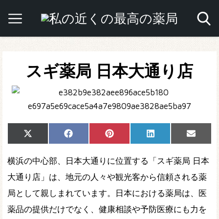
スギ薬局 日本大通り店
Share
Share
Share
Share
Share
X
Facebook
Pinterest
LinkedIn
Email
on
on
on
on
on
(Twitter)
横浜の中心部、日本大通りに位置する「スギ薬局 日本
大通り店」は、地元の人々や観光客から信頼される薬
局として親しまれています。日本における薬局は、医
薬品の提供だけでなく、健康相談や予防医療にも力を