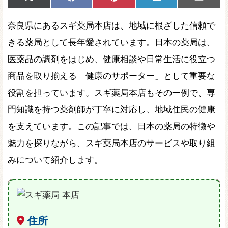
Share
Share
Share
Share
Share
X
Facebook
Pinterest
LinkedIn
Email
on
on
on
on
on
(Twitter)
奈良県にあるスギ薬局本店は、地域に根ざした信頼で
きる薬局として長年愛されています。日本の薬局は、
医薬品の調剤をはじめ、健康相談や日常生活に役立つ
商品を取り揃える「健康のサポーター」として重要な
役割を担っています。スギ薬局本店もその一例で、専
門知識を持つ薬剤師が丁寧に対応し、地域住民の健康
を支えています。この記事では、日本の薬局の特徴や
魅力を探りながら、スギ薬局本店のサービスや取り組
みについて紹介します。
住所