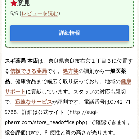
意見
5/5 (
レビューを読む
)
詳細情報
スギ薬局 本店
は、奈良県奈良市右京１丁目３に位置す
る
信頼できる薬局
です。
処方箋
の調剤から
一般医薬
品
、健康食品まで幅広く取り扱っており、地域の
健康
サポート
に貢献しています。スタッフの対応も親切
で、
迅速なサービス
が評判です。電話番号は0742-71-
5788、詳細は公式サイト（http://sugi-
pharm.com/store_headoffice.php）で確認できます。
総合評価は
5
で、利便性と質の高さが光ります。