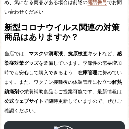
め、気になる商品がある場合は前述の
電話番号
でお問
い合わせください。
新型コロナウイルス関連の対策
商品はありますか？
当店では、
マスク
や
消毒液
、
抗原検査キット
など、
感
染症対策グッズ
を常備しています。季節性の需要増加
時でも安心して購入できるよう、
在庫管理
に努めてい
ます。また、ワクチン接種後の体調管理に役立つ
解熱
鎮痛剤
や栄養補助食品もご提案可能です。最新情報は
公式ウェブサイト
で随時更新していますので、ぜひご
確認ください。