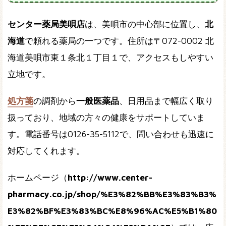
センター薬局美唄店
は、美唄市の中心部に位置し、
北
海道
で頼れる薬局の一つです。住所は〒072-0002 北
海道美唄市東１条北１丁目１で、アクセスもしやすい
立地です。
処方箋
の調剤から
一般医薬品
、日用品まで幅広く取り
扱っており、地域の方々の健康をサポートしていま
す。電話番号は0126-35-5112で、問い合わせも迅速に
対応してくれます。
ホームページ（
http://www.center-
pharmacy.co.jp/shop/%E3%82%BB%E3%83%B3%
E3%82%BF%E3%83%BC%E8%96%AC%E5%B1%80