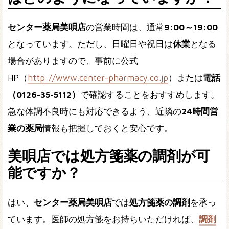
センター薬局美唄店
の営業時間は、通常
9:00～19:00
となっています。ただし、日曜日や祝日は
休業
となる
場合がありますので、事前に公式
HP（
http://www.center-pharmacy.co.jp
）または
電話
（0126-35-5112）
で確認することをおすすめします。
急な体調不良時にも対応できるよう、近隣の
24時間営
業の薬局
情報も把握しておくと安心です。
美唄店では処方箋薬の調剤が可
能ですか？
はい、
センター薬局美唄店
では
処方箋薬の調剤
を承っ
ています。医師の処方箋をお持ちいただければ、
調剤