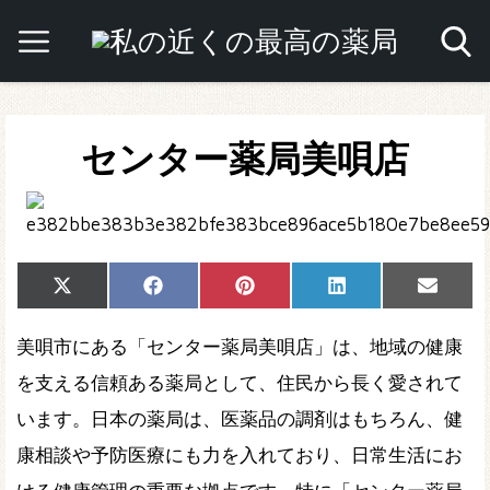
センター薬局美唄店
Share
Share
Share
Share
Share
X
Facebook
Pinterest
LinkedIn
Email
on
on
on
on
on
(Twitter)
美唄市にある「センター薬局美唄店」は、地域の健康
を支える信頼ある薬局として、住民から長く愛されて
います。日本の薬局は、医薬品の調剤はもちろん、健
康相談や予防医療にも力を入れており、日常生活にお