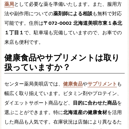
薬局
として必要な薬を準備いたします。また、服用方
法や副作用についての
薬剤師による相談
も無料で対応
可能です。住所は
〒072-0002 北海道美唄市東１条北
１丁目１
で、駐車場も完備していますので、お車での
来店も便利です。
健康食品やサプリメントは取り
扱っていますか？
センター薬局美唄店では、
健康食品
や
サプリメント
も
幅広く取り揃えています。ビタミン剤やプロテイン、
ダイエットサポート商品など、
目的に合わせた商品
を
選ぶことができます。特に
北海道産の健康食材
を活用
した商品も人気です。在庫状況は店舗により異なるた