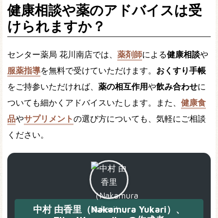
健康相談や薬のアドバイスは受
けられますか？
センター薬局 花川南店では、
薬剤師
による
健康相談
や
服薬指導
を無料で受けていただけます。
おくすり手帳
をご持参いただければ、
薬の相互作用
や
飲み合わせ
に
ついても細かくアドバイスいたします。また、
健康食
品
や
サプリメント
の選び方についても、気軽にご相談
ください。
中村 由香里（Nakamura Yukari）、