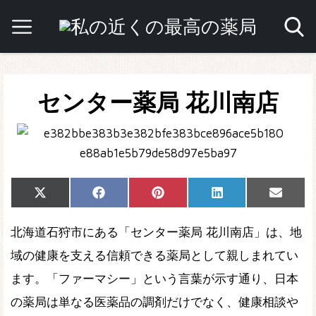
センター薬局 花川南店
Share
Share
Share
Share
Share
X
Facebook
Pinterest
LinkedIn
Email
on
on
on
on
on
(Twitter)
北海道石狩市にある「センター薬局 花川南店」は、地
域の健康を支える信頼できる薬局として親しまれてい
ます。「ファーマシー」という言葉が示す通り、日本
の薬局は単なる医薬品の調剤だけでなく、健康相談や