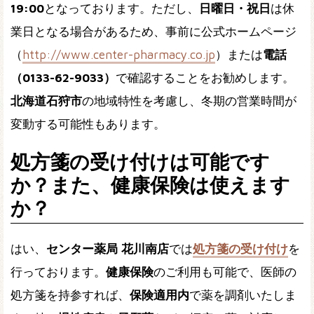
19:00
となっております。ただし、
日曜日・祝日
は休
業日となる場合があるため、事前に公式ホームページ
（
http://www.center-pharmacy.co.jp
）または
電話
（0133-62-9033）
で確認することをお勧めします。
北海道石狩市
の地域特性を考慮し、冬期の営業時間が
変動する可能性もあります。
処方箋の受け付けは可能です
か？また、健康保険は使えます
か？
はい、
センター薬局 花川南店
では
処方箋の受け付け
を
行っております。
健康保険
のご利用も可能で、医師の
処方箋を持参すれば、
保険適用内
で薬を調剤いたしま