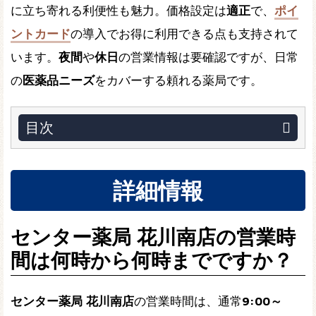
に立ち寄れる利便性も魅力。価格設定は
適正
で、
ポイ
ントカード
の導入でお得に利用できる点も支持されて
います。
夜間
や
休日
の営業情報は要確認ですが、日常
の
医薬品ニーズ
をカバーする頼れる薬局です。
目次
詳細情報
センター薬局 花川南店の営業時
間は何時から何時までですか？
センター薬局 花川南店
の営業時間は、通常
9:00～