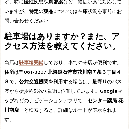
す。特に
慢性疾患
や
風邪薬
など、幅広い薬に対応して
いますが、
特定の薬品
については在庫状況を事前にお
問い合わせください。
駐車場はありますか？また、ア
クセス方法を教えてください。
当店は
駐車場完備
しており、車での来店が便利です。
住所
は
〒061-3207 北海道石狩市花川南７条３丁目４
８
で、
公共交通機関
を利用する場合は、最寄りのバス
停から徒歩約5分の場所に位置しています。
Googleマ
ップ
などのナビゲーションアプリで「
センター薬局 花
川南店
」と検索すると、詳細なルートが表示されま
す。