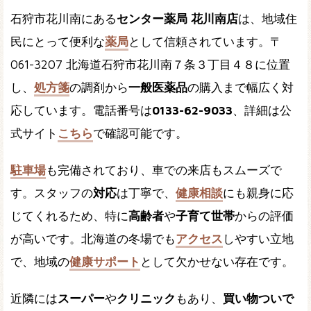
石狩市花川南にある
センター薬局 花川南店
は、地域住
民にとって便利な
薬局
として信頼されています。〒
061-3207 北海道石狩市花川南７条３丁目４８に位置
し、
処方箋
の調剤から
一般医薬品
の購入まで幅広く対
応しています。電話番号は
0133-62-9033
、詳細は公
式サイト
こちら
で確認可能です。
駐車場
も完備されており、車での来店もスムーズで
す。スタッフの
対応
は丁寧で、
健康相談
にも親身に応
じてくれるため、特に
高齢者
や
子育て世帯
からの評価
が高いです。北海道の冬場でも
アクセス
しやすい立地
で、地域の
健康サポート
として欠かせない存在です。
近隣には
スーパー
や
クリニック
もあり、
買い物ついで