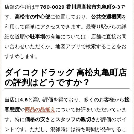
店舗の住所は
〒760-0029 香川県高松市丸亀町9-3
で
す。
高松市の中心部
に位置しており、
公共交通機関
を
利用して簡単にアクセスできます。最寄り駅からの詳
細な道順や
駐車場
の有無については、店舗に直接お問
い合わせいただくか、地図アプリで検索することをお
すすめします。
ダイコクドラッグ 高松丸亀町店
の評判はどうですか？
当店は
4.6
と高い評価を得ており、多くのお客様から
接
客態度
や
商品の品揃え
について好評をいただいていま
す。特に
価格の安さ
と
スタッフの親切さ
が評価のポイ
ントです。ただし、混雑時には待ち時間が発生するこ