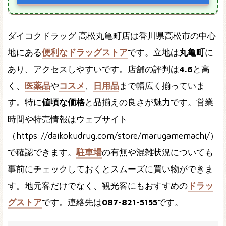
ダイコクドラッグ 高松丸亀町店は香川県高松市の中心
地にある
便利なドラッグストア
です。立地は
丸亀町
に
あり、アクセスしやすいです。店舗の評判は
4.6
と高
く、
医薬品
や
コスメ
、
日用品
まで幅広く揃っていま
す。特に
値頃な価格
と品揃えの良さが魅力です。営業
時間や特売情報はウェブサイト
（https://daikokudrug.com/store/marugamemachi/）
で確認できます。
駐車場
の有無や混雑状況についても
事前にチェックしておくとスムーズに買い物ができま
す。地元客だけでなく、観光客にもおすすめの
ドラッ
グストア
です。連絡先は
087-821-5155
です。