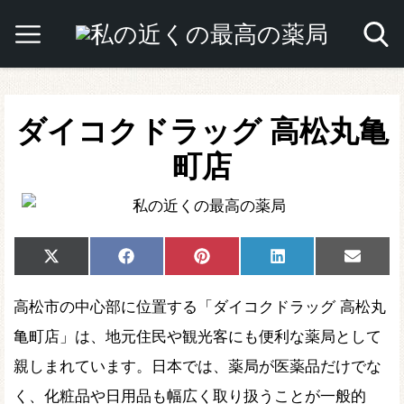
ダイコクドラッグ 高松丸亀
町店
Share
Share
Share
Share
Share
X
Facebook
Pinterest
LinkedIn
Email
on
on
on
on
on
(Twitter)
高松市の中心部に位置する「ダイコクドラッグ 高松丸
亀町店」は、地元住民や観光客にも便利な薬局として
親しまれています。日本では、薬局が医薬品だけでな
く、化粧品や日用品も幅広く取り扱うことが一般的