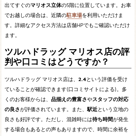
出てすぐの
マリオス立体
の5階に位置しています。お車
でお越しの場合は、近隣の
駐車場
を利用いただけま
す。詳細なアクセス方法は店舗HPでもご確認いただけ
ます。
ツルハドラッグ マリオス店の評
判や口コミはどうですか？
ツルハドラッグ マリオス店は、
2.4
という評価を受け
ていることが確認できます(口コミサイトによる)。多
くのお客様からは、
品揃えの豊富さ
や
スタッフの対応
の良さ
が評価されています。また、
駅近
という立地の
良さも好評です。ただし、混雑時には
待ち時間
が発生
する場合もあるとの声もありますので、時間に余裕を