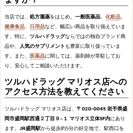
当店では、
処方箋薬
をはじめ、
一般医薬品
、
化粧品
、
健康食品
、
日用品
など、幅広い商品を取り揃えていま
す。特に、
ツルハドラッグ
ならではの独自ブランド商
品や、
人気のサプリメント
も豊富に取り扱っていま
す。また、
医薬品
に関しては、薬剤師が常駐してお
り、安心してご相談いただけます。
ツルハドラッグ マリオス店への
アクセス方法を教えてください
ツルハドラッグ マリオス店は、
〒020-0045 岩手県盛
岡市盛岡駅西通２丁目９−１ マリオス立体5F内
にあり
ます。
JR盛岡駅
から徒歩約5分の好立地で、駅西口を