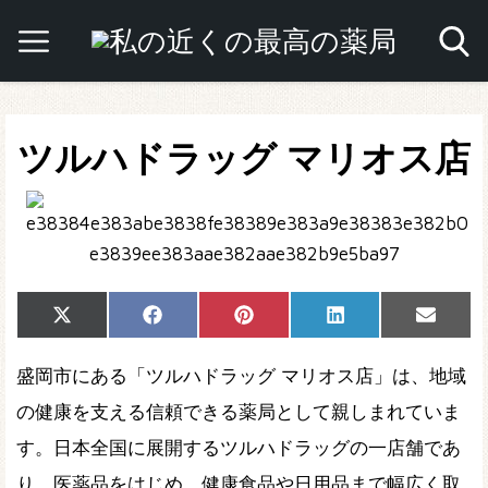
ツルハドラッグ マリオス店
Share
Share
Share
Share
Share
X
Facebook
Pinterest
LinkedIn
Email
on
on
on
on
on
(Twitter)
盛岡市にある「ツルハドラッグ マリオス店」は、地域
の健康を支える信頼できる薬局として親しまれていま
す。日本全国に展開するツルハドラッグの一店舗であ
り、医薬品をはじめ、健康食品や日用品まで幅広く取