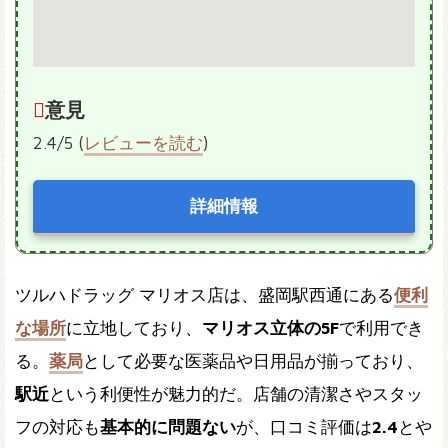
意見
2.4/5 (
レビューを読む
)
詳細情報
ツルハドラッグ マリオス店は、盛岡駅西通にある
便利
な場所
に立地しており、
マリオス立体の5F
で利用でき
る。
薬局
として必要な医薬品や日用品が揃っており、
駅近
という利便性が魅力的だ。店舗の清潔さやスタッ
フの対応も
基本的に問題ない
が、口コミ評価は
2.4
とや