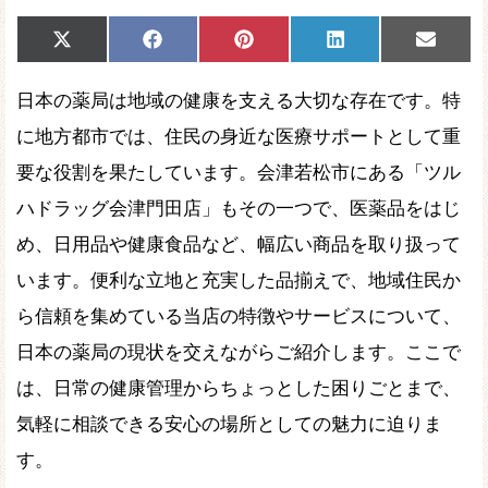
Share
Share
Share
Share
Share
X
Facebook
Pinterest
LinkedIn
Email
on
on
on
on
on
(Twitter)
日本の薬局は地域の健康を支える大切な存在です。特
に地方都市では、住民の身近な医療サポートとして重
要な役割を果たしています。会津若松市にある「ツル
ハドラッグ会津門田店」もその一つで、医薬品をはじ
め、日用品や健康食品など、幅広い商品を取り扱って
います。便利な立地と充実した品揃えで、地域住民か
ら信頼を集めている当店の特徴やサービスについて、
日本の薬局の現状を交えながらご紹介します。ここで
は、日常の健康管理からちょっとした困りごとまで、
気軽に相談できる安心の場所としての魅力に迫りま
す。