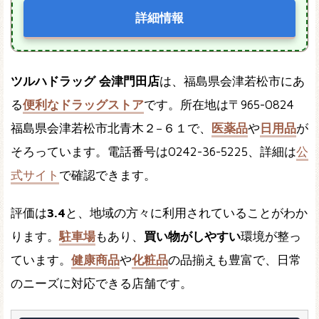
詳細情報
ツルハドラッグ 会津門田店
は、福島県会津若松市にあ
る
便利なドラッグストア
です。所在地は〒965-0824
福島県会津若松市北青木２−６１で、
医薬品
や
日用品
が
そろっています。電話番号は0242-36-5225、詳細は
公
式サイト
で確認できます。
評価は
3.4
と、地域の方々に利用されていることがわか
ります。
駐車場
もあり、
買い物がしやすい
環境が整っ
ています。
健康商品
や
化粧品
の品揃えも豊富で、日常
のニーズに対応できる店舗です。