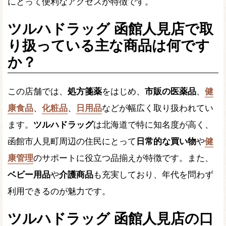
にとって便利なアクセスが特徴です。
ツルハドラッグ 函館人見店で取
り扱っている主な商品は何です
か？
この店舗では、
処方箋薬
をはじめ、
市販の医薬品
、
健
康食品
、
化粧品
、
日用品
などが幅広く取り扱われてい
ます。
ツルハドラッグ
は北海道で特に知名度が高く、
函館市人見町周辺の住民にとって
日常的な買い物
や
健
康管理
のサポートに役立つ品揃えが特徴です。また、
ベビー用品
や
介護商品
も充実しており、年代を問わず
利用できるのが魅力です。
ツルハドラッグ 函館人見店の口