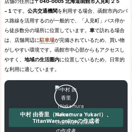
店舗の住所は
〒040-0005 北海道函館市人見町２５
−１
です。
公共交通機関
を利用する場合、函館市内のバ
ス路線を活用するのが一般的で、「人見町」バス停か
ら徒歩数分の場所に位置しています。
車
で訪れる場合
は、店舗周辺に
駐車場
が完備されているため、買い物
がしやすい環境です。函館市中心部からもアクセスし
やすく、
地域の生活圏内
に位置しているため、日常的
な利用に適しています。
中村 由香里（Nakamura Yukari）、
TitanWars.onlineの作成者