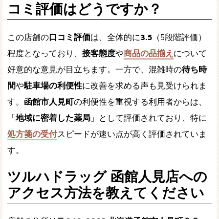
コミ評価はどうですか？
この店舗の
口コミ評価
は、全体的に
3.5
（5段階評価）
程度となっており、
接客態度
や
商品の品揃え
について
好意的な意見が目立ちます。一方で、混雑時の
待ち時
間
や
駐車場の利便性
に改善を求める声も見受けられま
す。
函館市人見町
の利便性を重視する利用者からは、
「
地域に密着した薬局
」として評価されており、特に
処方箋の受付
スピードが速い点が高く評価されていま
す。
ツルハドラッグ 函館人見店への
アクセス方法を教えてください