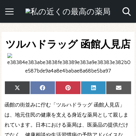
ツルハドラッグ 函館人見店
Share
Share
Share
Share
Share
X
Facebook
Pinterest
LinkedIn
Email
on
on
on
on
on
(Twitter)
函館の街並みに佇む「ツルハドラッグ 函館人見店」
は、地元住民の健康を支える身近な薬局として親しま
れています。日本における薬局は、医薬品の提供だけ
でなく、健康相談や生活習慣病の予防アドバイスな