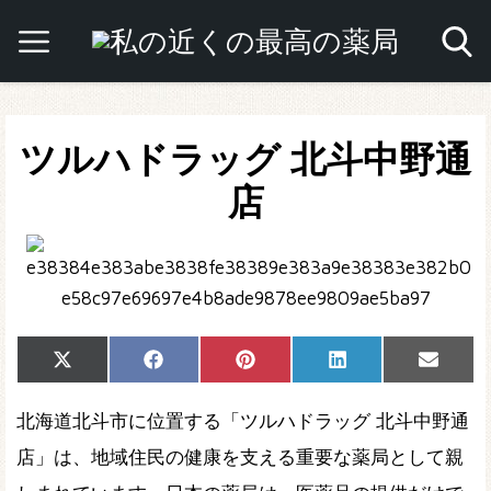
ツルハドラッグ 北斗中野通
店
Share
Share
Share
Share
Share
X
Facebook
Pinterest
LinkedIn
Email
on
on
on
on
on
(Twitter)
北海道北斗市に位置する「ツルハドラッグ 北斗中野通
店」は、地域住民の健康を支える重要な薬局として親