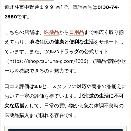
道北斗市中野通１９９ 番1で、電話番号は
0138-74-
2680
です。
こちらの店舗は、
医薬品
から
日用品
まで幅広く取り揃
えており、地域住民の
健康と便利な生活
をサポートし
ています。また、
ツルハドラッグ
の公式サイト
（https://shop.tsuruha-g.com/1036）で商品情報やセ
ールを確認できるのも魅力です。
口コミ評価は
3.6
と、スタッフの対応や商品の品揃えに
おいて一定の評価を得ています。
北海道の生活に不可
欠な店舗
として、日常の買い物から急な体調不良時の
医薬品購入まで頼れる存在です。