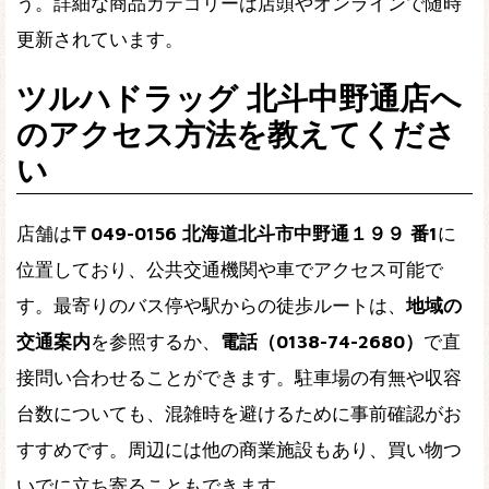
う。詳細な商品カテゴリーは店頭やオンラインで随時
更新されています。
ツルハドラッグ 北斗中野通店へ
のアクセス方法を教えてくださ
い
店舗は
〒049-0156 北海道北斗市中野通１９９ 番1
に
位置しており、公共交通機関や車でアクセス可能で
す。最寄りのバス停や駅からの徒歩ルートは、
地域の
交通案内
を参照するか、
電話（0138-74-2680）
で直
接問い合わせることができます。駐車場の有無や収容
台数についても、混雑時を避けるために事前確認がお
すすめです。周辺には他の商業施設もあり、買い物つ
いでに立ち寄ることもできます。