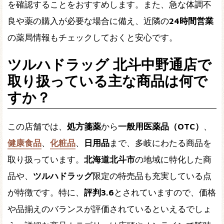
を確認することをおすすめします。また、急な体調不
良や薬の購入が必要な場合に備え、近隣の
24時間営業
の薬局情報もチェックしておくと安心です。
ツルハドラッグ 北斗中野通店で
取り扱っている主な商品は何で
すか？
この店舗では、
処方箋薬
から
一般用医薬品（OTC）
、
健康食品
、
化粧品
、
日用品
まで、多岐にわたる商品を
取り扱っています。
北海道北斗市
の地域に特化した商
品や、
ツルハドラッグ
限定の特売品も充実している点
が特徴です。特に、
評判3.6
とされていますので、価格
や品揃えのバランスが評価されているといえるでしょ