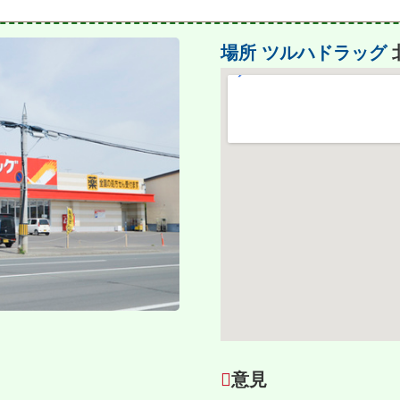
場所
ツルハドラッグ
０
意見