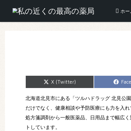
ホー
Share
Shar
X (Twitter)
Fac
on
on
北海道北見市にある「ツルハドラッグ 北見公
だけでなく、健康相談や予防医療にも力を入れ
処方箋調剤から一般医薬品、日用品まで幅広く
トしています。