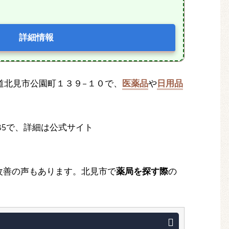
詳細情報
北海道北見市公園町１３９−１０で、
医薬品
や
日用品
685で、詳細は公式サイト
改善の声もあります。北見市で
薬局を探す際
の