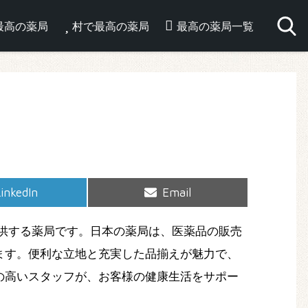
最高の薬局
村で最高の薬局
最高の薬局一覧
hare
Share
inkedIn
Email
on
on
供する薬局です。日本の薬局は、医薬品の販売
ます。便利な立地と充実した品揃えが魅力で、
の高いスタッフが、お客様の健康生活をサポー