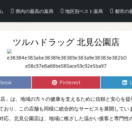
ム
県内の最高の薬局
地区別ベスト薬局
都市の
ツルハドラッグ 北見公園店
e
Share
S
ebook
Pinterest
L
on
園店」は、地域の方々の健康を支えるために信頼と安心を提
ており、この店舗も同様に総合的なサービスを展開してい
対応。北見公園店は、地域に根ざした温かい接客と専門性