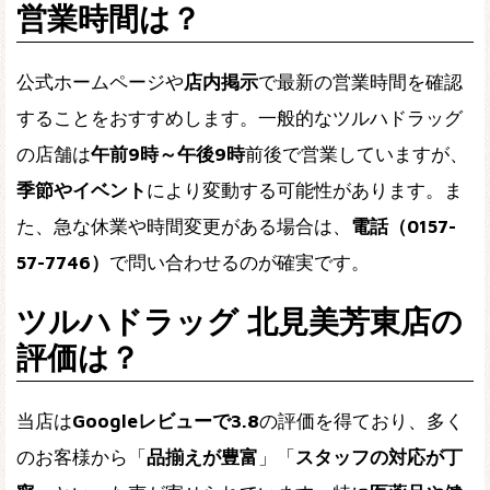
営業時間は？
公式ホームページや
店内掲示
で最新の営業時間を確認
することをおすすめします。一般的なツルハドラッグ
の店舗は
午前9時～午後9時
前後で営業していますが、
季節やイベント
により変動する可能性があります。ま
た、急な休業や時間変更がある場合は、
電話（0157-
57-7746）
で問い合わせるのが確実です。
ツルハドラッグ 北見美芳東店の
評価は？
当店は
Googleレビューで3.8
の評価を得ており、多く
のお客様から「
品揃えが豊富
」「
スタッフの対応が丁