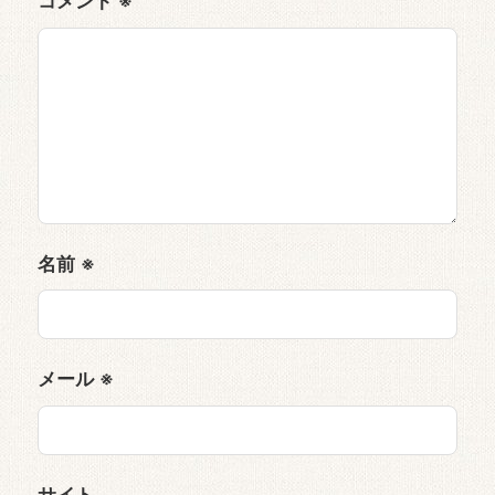
コメント
※
名前
※
メール
※
サイト