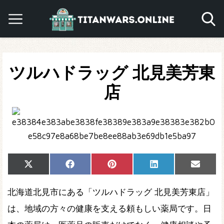
ツルハドラッグ 北見美芳東
店
Share
Share
Share
Share
Share
X
Facebook
Pinterest
LinkedIn
Email
on
on
on
on
on
(Twitter)
北海道北見市にある「ツルハドラッグ 北見美芳東店」
は、地域の方々の健康を支える頼もしい薬局です。日