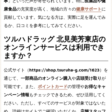
寧
」といった声が寄せられています。特に
医薬品や健
康食品
の充実度が高く、地域の方々の
健康サポート
に
貢献しています。気になる方は、実際に足を運んでみ
るか、口コミを参考にしてみてください。
ツルハドラッグ 北見美芳東店の
オンラインサービスは利用でき
ますか？
公式サイト（
https://shop.tsuruha-g.com/1623
）を
通じて、
一部商品のオンライン購入
や
店頭受け取り
が
可能です。また、
ポイントカード
の管理や
お得なキャ
ンペーン情報
もチェックできるため、ぜひ活用してく
ださい。ただし、すべてのサービスが対象ではないた
め、詳細はサイトでご確認いただくか、
店舗スタッフ