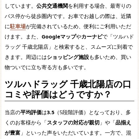
しています。
公共交通機関
を利用する場合、最寄りの
バス停から徒歩圏内です。お車でお越しの際は、近隣
に
駐車場
が完備されているため、便利にご利用いただ
けます。また、
Googleマップ
や
カーナビ
で「ツルハド
ラッグ 千歳北陽店」と検索すると、スムーズに到着で
きます。周辺には
ショッピング施設
も多いため、買い
物ついでに立ち寄る方も多いです。
ツルハドラッグ 千歳北陽店の口
コミや評価はどうですか？
当店の
平均評価
は
3.5
（5段階評価）となっており、多
くのお客様から「
スタッフの対応が親切
」や「
品揃え
が豊富
」といった声をいただいています。一方で、混