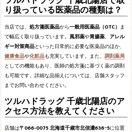
り扱っている医薬品の種類は？
当店では、
処方箋医薬品
から
一般用医薬品（OTC）
ま
で幅広く取り扱っています。
風邪薬
や
胃腸薬
、
アレル
ギー対策商品
といった日常的に必要な医薬品のほか、
健康食品
や
化粧品
も充実しています。また、
調剤薬局
としての機能もあり、医師の処方箋に基づく薬の調剤
も可能です。詳細な品揃えについては、店舗スタッフ
までお問い合わせください。
ツルハドラッグ 千歳北陽店のア
クセス方法を教えてください
店舗は
〒066-0075 北海道千歳市北信濃636ｰ5
に位置