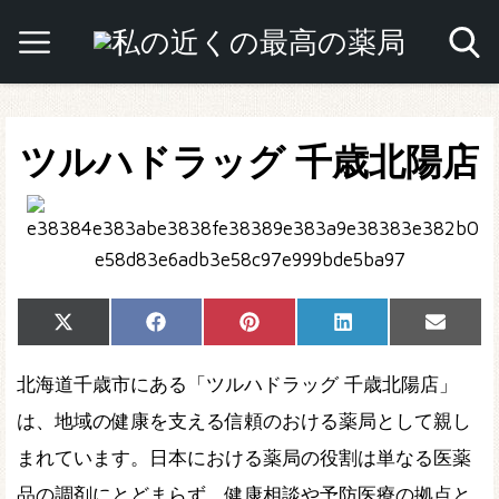
ツルハドラッグ 千歳北陽店
Share
Share
Share
Share
Share
X
Facebook
Pinterest
LinkedIn
Email
on
on
on
on
on
(Twitter)
北海道千歳市にある「ツルハドラッグ 千歳北陽店」
は、地域の健康を支える信頼のおける薬局として親し
まれています。日本における薬局の役割は単なる医薬
品の調剤にとどまらず、健康相談や予防医療の拠点と