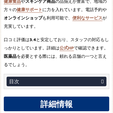
健康食品
や
スキンケア商品
の品揃えが豊富で、地域の
方々の
健康サポート
に力を入れています。電話予約や
オンラインショップ
も利用可能で、
便利なサービス
が
充実しています。
口コミ評価は
3.4
と安定しており、スタッフの対応もし
っかりとしています。詳細は
公式HP
で確認できます。
医薬品
を必要とする際には、頼れる店舗の一つと言え
るでしょう。
目次
詳細情報