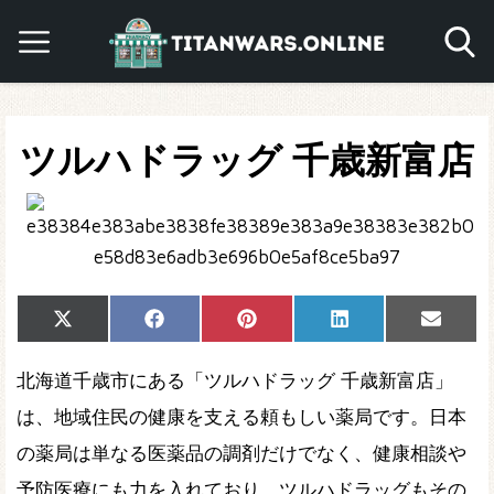
ツルハドラッグ 千歳新富店
Share
Share
Share
Share
Share
X
Facebook
Pinterest
LinkedIn
Email
on
on
on
on
on
(Twitter)
北海道千歳市にある「ツルハドラッグ 千歳新富店」
は、地域住民の健康を支える頼もしい薬局です。日本
の薬局は単なる医薬品の調剤だけでなく、健康相談や
予防医療にも力を入れており、ツルハドラッグもその