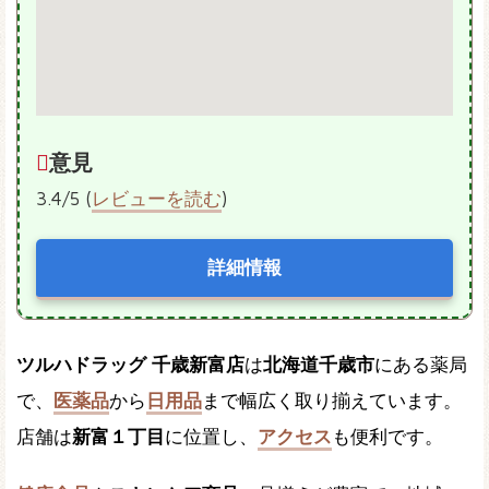
意見
3.4/5 (
レビューを読む
)
詳細情報
ツルハドラッグ 千歳新富店
は
北海道千歳市
にある薬局
で、
医薬品
から
日用品
まで幅広く取り揃えています。
店舗は
新富１丁目
に位置し、
アクセス
も便利です。