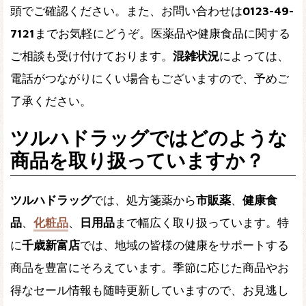
頭でご確認ください。また、お問い合わせは
0123-49-
7121
までお気軽にどうぞ。医薬品や健康食品に関する
ご相談も受け付けております。
混雑状況
によっては、
電話がつながりにくい場合もございますので、予めご
了承ください。
ツルハドラッグではどのような
商品を取り扱っていますか？
ツルハドラッグ
では、処方箋薬から
市販薬
、
健康食
品
、
化粧品
、
日用品
まで幅広く取り扱っています。特
に
千歳新富店
では、地域の皆様の健康をサポートする
商品を豊富にそろえています。季節に応じた商品やお
得なセール情報も随時更新していますので、お見逃し