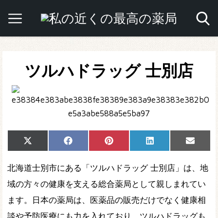
ツルハドラッグ 士別店
Share
Share
Share
Share
Share
X
Facebook
Pinterest
LinkedIn
Email
on
on
on
on
on
(Twitter)
北海道士別市にある「ツルハドラッグ 士別店」は、地
域の方々の健康を支える総合薬局として親しまれてい
ます。日本の薬局は、医薬品の販売だけでなく健康相
談や予防医療にも力を入れており、ツルハドラッグも