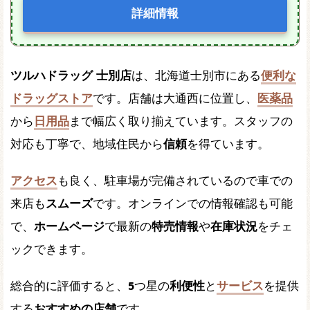
詳細情報
ツルハドラッグ 士別店
は、北海道士別市にある
便利な
ドラッグストア
です。店舗は大通西に位置し、
医薬品
から
日用品
まで幅広く取り揃えています。スタッフの
対応も丁寧で、地域住民から
信頼
を得ています。
アクセス
も良く、駐車場が完備されているので車での
来店も
スムーズ
です。オンラインでの情報確認も可能
で、
ホームページ
で最新の
特売情報
や
在庫状況
をチェ
ックできます。
総合的に評価すると、
5
つ星の
利便性
と
サービス
を提供
する
おすすめの店舗
です。