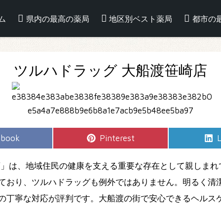
ム
県内の最高の薬局
地区別ベスト薬局
都市の
ツルハドラッグ 大船渡笹崎店
e
Share
S
ebook
Pinterest
L
on
店」は、地域住民の健康を支える重要な存在として親しまれ
ており、ツルハドラッグも例外ではありません。明るく清
の丁寧な対応が評判です。大船渡の街で安心できるヘルス