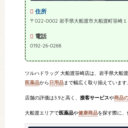
住所
〒022-0002 岩手県大船渡市大船渡町笹崎
電話
0192-26-0268
ツルハドラッグ 大船渡笹崎店は、岩手県大船
医薬品
から
日用品
まで幅広く取り揃えています
店舗の評価は3.9と高く、
接客サービス
や
商品
大船渡エリアで
医薬品
や
健康商品
を探す際に、