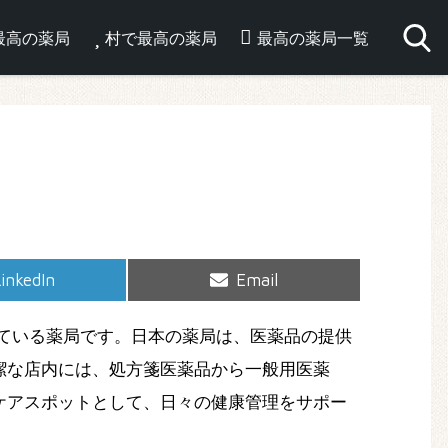
最高の薬局
村で最高の薬局
最高の薬局一覧
hare
Share
inkedIn
Email
on
on
ている薬局です。日本の薬局は、医薬品の提供
潔な店内には、処方箋医薬品から一般用医薬
ケアスポットとして、日々の健康管理をサポー