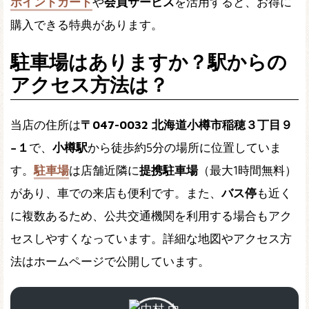
ポイントカード
や
会員サービス
を活用すると、お得に
購入できる特典があります。
駐車場はありますか？駅からの
アクセス方法は？
当店の住所は
〒047-0032 北海道小樽市稲穂３丁目９
−１
で、
小樽駅
から徒歩約5分の場所に位置していま
す。
駐車場
は店舗近隣に
提携駐車場
（最大1時間無料）
があり、車での来店も便利です。また、
バス停
も近く
に複数あるため、公共交通機関を利用する場合もアク
セスしやすくなっています。詳細な地図やアクセス方
法はホームページで公開しています。