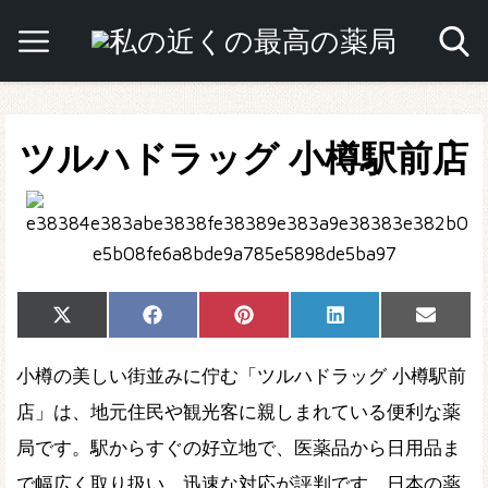
ツルハドラッグ 小樽駅前店
Share
Share
Share
Share
Share
X
Facebook
Pinterest
LinkedIn
Email
on
on
on
on
on
(Twitter)
小樽の美しい街並みに佇む「ツルハドラッグ 小樽駅前
店」は、地元住民や観光客に親しまれている便利な薬
局です。駅からすぐの好立地で、医薬品から日用品ま
で幅広く取り扱い、迅速な対応が評判です。日本の薬