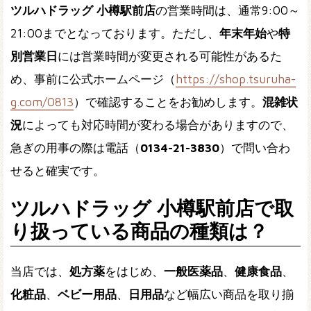
ツルハドラッグ 小樽駅前店
の営業時間は、通常9:00～
21:00までとなっております。ただし、
年末年始
や
特
別営業日
には営業時間が変更される可能性があるた
め、事前に公式ホームページ（
https://shop.tsuruha-
g.com/0813
）で確認することをお勧めします。
混雑状
況
によっても対応時間が変わる場合がありますので、
急ぎの用事の際は電話（
0134-21-3830
）で問い合わ
せると確実です。
ツルハドラッグ 小樽駅前店で取
り扱っている商品の種類は？
当店では、
処方薬
をはじめ、
一般医薬品
、
健康食品
、
化粧品
、
ベビー用品
、
日用品
など幅広い商品を取り揃