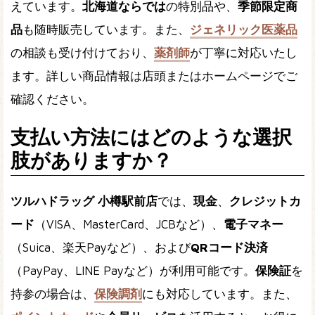
えています。
北海道ならでは
の特別品や、
季節限定商
品
も随時販売しています。また、
ジェネリック医薬品
の相談も受け付けており、
薬剤師
が丁寧に対応いたし
ます。詳しい商品情報は店頭またはホームページでご
確認ください。
支払い方法にはどのような選択
肢がありますか？
ツルハドラッグ 小樽駅前店
では、
現金
、
クレジットカ
ード
（VISA、MasterCard、JCBなど）、
電子マネー
（Suica、楽天Payなど）、および
QRコード決済
（PayPay、LINE Payなど）が利用可能です。
保険証
を
持参の場合は、
保険調剤
にも対応しています。また、