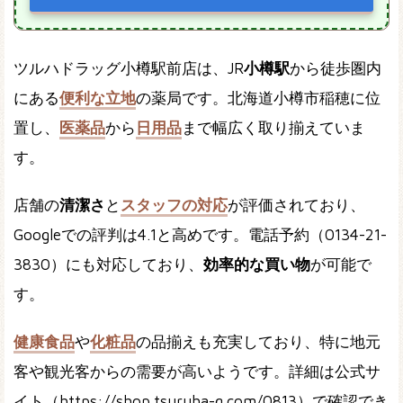
ツルハドラッグ小樽駅前店は、JR
小樽駅
から徒歩圏内
にある
便利な立地
の薬局です。北海道小樽市稲穂に位
置し、
医薬品
から
日用品
まで幅広く取り揃えていま
す。
店舗の
清潔さ
と
スタッフの対応
が評価されており、
Googleでの評判は4.1と高めです。電話予約（0134-21-
3830）にも対応しており、
効率的な買い物
が可能で
す。
健康食品
や
化粧品
の品揃えも充実しており、特に地元
客や観光客からの需要が高いようです。詳細は公式サ
イト（https://shop.tsuruha-g.com/0813）で確認でき