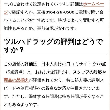
ーズに合わせて設定されています。詳細は
ホームペー
ジ
で確認するか、直接
0164-26-8500
に電話で問い合
わせることがおすすめです。時期によって変動する可
能性もあるため、事前確認が安心です。
ツルハドラッグの評判はどうで
すか？
この店舗の
評価
は、日本人向けの口コミサイトで
3.8点
（5点満点）と、おおむね好評です。
スタッフの対応
や
商品の品揃え
が評価されており、特に処方箋の調剤ス
ピードや健康相談への親身な対応が注目されていま
す。ただし、混雑する時間帯は待ち時間が長くなるこ
ともあるようです。