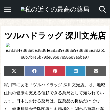
ツルハドラッグ 深川文光店
Share
Share
Share
Share
Share
X
Facebook
Pinterest
LinkedIn
Email
on
on
on
on
on
(Twitter)
深川市にある「ツルハドラッグ 深川文光店」は、地域
住民の健康を支える信頼できる薬局として知られてい
ます。日本における薬局は、医薬品の提供だけでな
く、健康相談や予防医療にも積極的に関わる重要な存