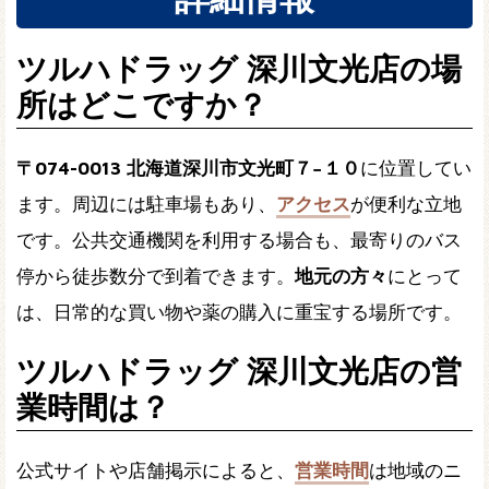
ツルハドラッグ 深川文光店の場
所はどこですか？
〒074-0013 北海道深川市文光町７−１０
に位置してい
ます。周辺には駐車場もあり、
アクセス
が便利な立地
です。公共交通機関を利用する場合も、最寄りのバス
停から徒歩数分で到着できます。
地元の方々
にとって
は、日常的な買い物や薬の購入に重宝する場所です。
ツルハドラッグ 深川文光店の営
業時間は？
公式サイトや店舗掲示によると、
営業時間
は地域のニ