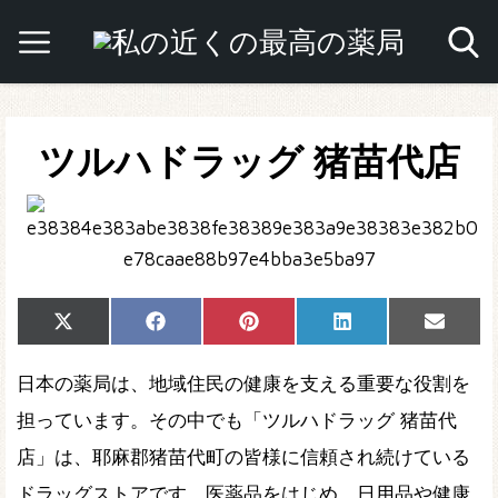
ツルハドラッグ 猪苗代店
Share
Share
Share
Share
Share
X
Facebook
Pinterest
LinkedIn
Email
on
on
on
on
on
(Twitter)
日本の薬局は、地域住民の健康を支える重要な役割を
担っています。その中でも「ツルハドラッグ 猪苗代
店」は、耶麻郡猪苗代町の皆様に信頼され続けている
ドラッグストアです。医薬品をはじめ、日用品や健康