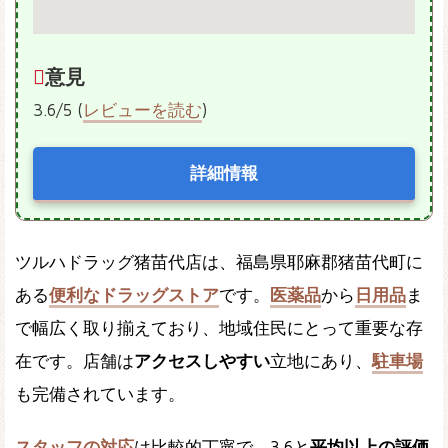
意見
3.6/5 (
レビューを読む
)
詳細情報
ツルハドラッグ猪苗代店は、福島県耶麻郡猪苗代町に
ある
便利なドラッグストア
です。
医薬品
から
日用品
ま
で幅広く取り揃えており、地域住民にとって重要な存
在です。店舗は
アクセスしやすい
立地にあり、
駐車場
も完備されています。
スタッフの対応
は比較的丁寧で、3.6と
平均以上の評価