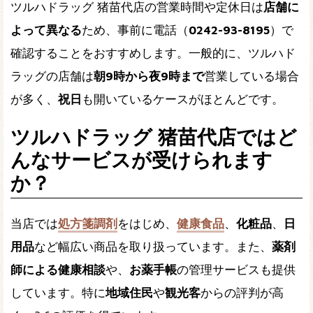
ツルハドラッグ 猪苗代店の営業時間や定休日は
店舗に
よって異なる
ため、事前に電話（
0242-93-8195
）で
確認することをおすすめします。一般的に、ツルハド
ラッグの店舗は
朝9時から夜9時まで
営業している場合
が多く、
祝日
も開いているケースがほとんどです。
ツルハドラッグ 猪苗代店ではど
んなサービスが受けられます
か？
当店では
処方箋調剤
をはじめ、
健康食品
、
化粧品
、
日
用品
など幅広い商品を取り扱っています。また、
薬剤
師による健康相談
や、
お薬手帳
の管理サービスも提供
しています。特に
地域住民
や
観光客
からの評判が高