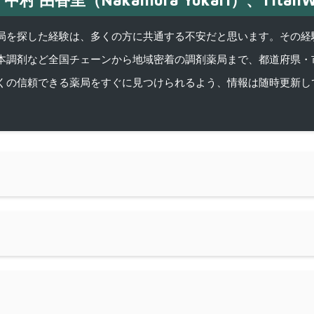
中村 由香里（Nakamura Yukari）、TitanW
を探した経験は、多くの方に共通する不安だと思います。その経験がきっかけ
本調剤など全国チェーンから地域密着の調剤薬局まで、都道府県・
くの信頼できる薬局をすぐに見つけられるよう、情報は随時更新し