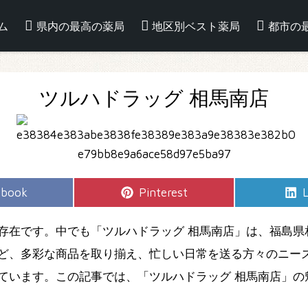
ム
県内の最高の薬局
地区別ベスト薬局
都市の
ツルハドラッグ 相馬南店
e
Share
S
ebook
Pinterest
L
on
存在です。中でも「ツルハドラッグ 相馬南店」は、福島県
ど、多彩な商品を取り揃え、忙しい日常を送る方々のニー
ています。この記事では、「ツルハドラッグ 相馬南店」の