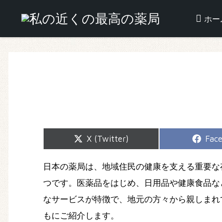
ホー
Share
Shar
X (Twitter)
Fac
on
on
日本の薬局は、地域住民の健康を支える重要な
つです。医薬品をはじめ、日用品や健康食品な
なサービスが特徴で、地元の方々から親しまれ
もにご紹介します。