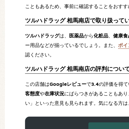
こともあるため、事前に確認することをおすす
ツルハドラッグ 相馬南店で取り扱って
ツルハドラッグ
は、
医薬品
から
化粧品
、
健康食
ー用品などが揃っているでしょう。また、
ポイ
認ください。
ツルハドラッグ 相馬南店の評判につい
この店舗は
Googleレビュー
で
3.4
の評価を得て
客態度
や
在庫状況
にばらつきがあることもあり
い」といった意見も見られます。気になる方は