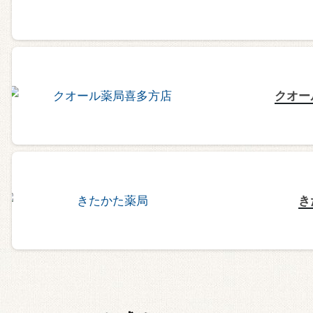
クオー
き