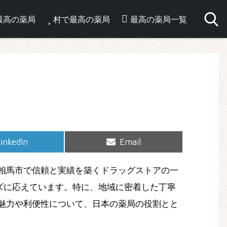
最高の薬局
村で最高の薬局
最高の薬局一覧
hare
Share
inkedIn
Email
on
on
相馬市で信頼と実績を築くドラッグストアの一
ズに応えています。特に、地域に密着した丁寧
魅力や利便性について、日本の薬局の役割とと