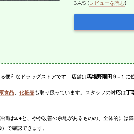
3.4/5 (
レビューを読む
)
ある便利なドラッグストアです。店舗は
馬場野雨田９−１
に
康食品
、
化粧品
も取り扱っています。スタッフの対応は
丁
評価は
3.4
と、やや改善の余地があるものの、全体的には満
8
）で確認できます。