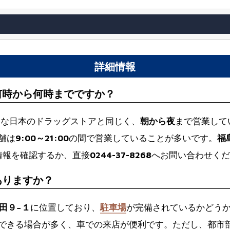
詳細情報
何時から何時までですか？
的な日本のドラッグストアと同じく、
朝から夜
まで営業して
舗は
9:00～21:00
の間で営業していることが多いです。
福
情報を確認するか、直接
0244-37-8268
へお問い合わせくだ
ありますか？
雨田９−１
に位置しており、
駐車場
が完備されているかどう
できる場合が多く、車での来店が便利です。ただし、都市