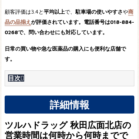
顧客評価は3.4と
平均以上
で、
駐車場の使いやすさ
や
商
品の品揃え
が評価されています。電話番号は018-884-
0268で、問い合わせにも対応しています。
日常の買い物
や
急な医薬品の購入
にも便利な店舗で
す。
目次
詳細情報
ツルハドラッグ 秋田広面北店の
営業時間は何時から何時までで