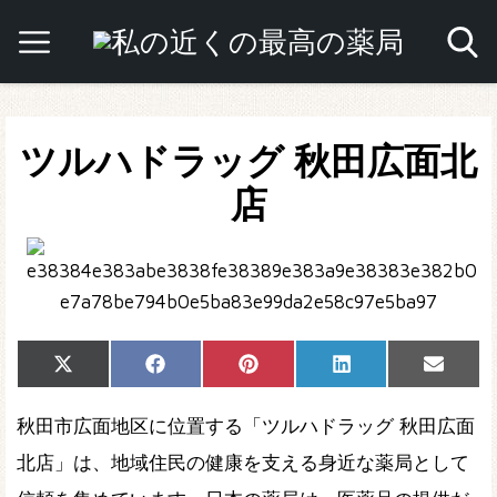
ツルハドラッグ 秋田広面北
店
Share
Share
Share
Share
Share
X
Facebook
Pinterest
LinkedIn
Email
on
on
on
on
on
(Twitter)
秋田市広面地区に位置する「ツルハドラッグ 秋田広面
北店」は、地域住民の健康を支える身近な薬局として