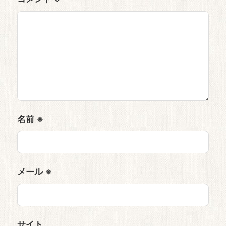
名前
※
メール
※
サイト