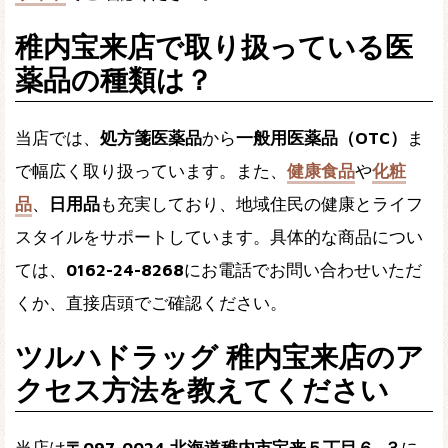
稚内宝来店で取り扱っている医
薬品の種類は？
当店では、
処方箋医薬品
から
一般用医薬品（OTC）
ま
で幅広く取り扱っています。また、
健康食品
や
化粧
品
、
日用品
も充実しており、地域住民の健康とライフ
スタイルをサポートしています。具体的な商品につい
ては、
0162-24-8268
にお電話でお問い合わせいただ
くか、直接店頭でご確認ください。
ツルハドラッグ 稚内宝来店のア
クセス方法を教えてください
当店は
〒097-0024 北海道稚内市宝来５丁目６−３
に