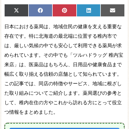
Share
Share
Share
Share
Share
X
Facebook
Pinterest
LinkedIn
Email
on
on
on
on
on
(Twitter)
日本における薬局は、地域住民の健康を支える重要な
存在です。特に北海道の最北端に位置する稚内市で
は、厳しい気候の中でも安心して利用できる薬局が求
められています。その中でも「ツルハドラッグ 稚内宝
来店」は、医薬品はもちろん、日用品や健康食品まで
幅広く取り揃える信頼の店舗として知られています。
この記事では、同店の特徴やサービス、地域に根ざし
た取り組みについてご紹介します。薬局選びの参考と
して、稚内在住の方やこれから訪れる方にとって役立
つ情報をまとめました。