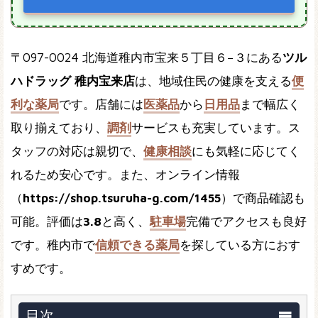
〒097-0024 北海道稚内市宝来５丁目６−３にある
ツル
ハドラッグ 稚内宝来店
は、地域住民の健康を支える
便
利な薬局
です。店舗には
医薬品
から
日用品
まで幅広く
取り揃えており、
調剤
サービスも充実しています。ス
タッフの対応は親切で、
健康相談
にも気軽に応じてく
れるため安心です。また、オンライン情報
（
https://shop.tsuruha-g.com/1455
）で商品確認も
可能。評価は
3.8
と高く、
駐車場
完備でアクセスも良好
です。稚内市で
信頼できる薬局
を探している方におす
すめです。
目次