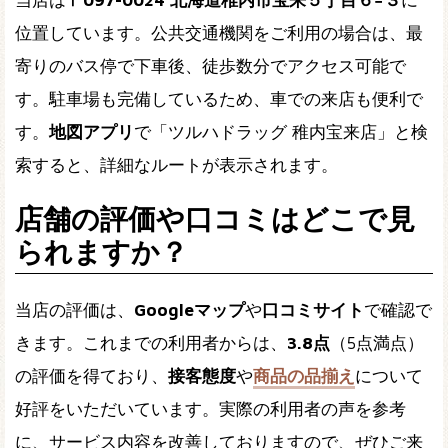
位置しています。公共交通機関をご利用の場合は、最
寄りのバス停で下車後、徒歩数分でアクセス可能で
す。駐車場も完備しているため、車での来店も便利で
す。
地図アプリ
で「ツルハドラッグ 稚内宝来店」と検
索すると、詳細なルートが表示されます。
店舗の評価や口コミはどこで見
られますか？
当店の評価は、
Googleマップ
や
口コミサイト
で確認で
きます。これまでの利用者からは、
3.8点
（5点満点）
の評価を得ており、
接客態度
や
商品の品揃え
について
好評をいただいています。実際の利用者の声を参考
に、サービス内容を改善しておりますので、ぜひご来