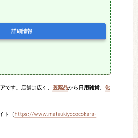
詳細情報
ア
です。店舗は広く、
医薬品
から
日用雑貨
、
化
イト（
https://www.matsukiyococokara-