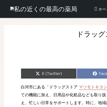
ホー
ドラッグ
Share
Shar
X (Twitter)
Fac
on
on
白河市にある「ドラッグストア
マツモトキヨ
ての機能に加え、日用品や化粧品なども取り扱
え、忙しい日常をサポートします。特に、地域