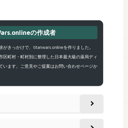
ars.onlineの作成者
で、titanwars.onlineを作りました。
市区町村・町村別に整理した日本最大級の薬局ディ
ています。ご意見やご提案はお問い合わせページか