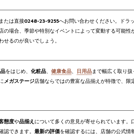
または直接
0248-23-9255
へお問い合わせください。ドラ
店の場合、季節や特別なイベントによって変動する可能性
わせるのが良いでしょう。
薬品
をはじめ、
化粧品
、
健康食品
、
日用品
まで幅広く取り扱
に
メガステージ
店舗ならではの豊富な品揃えが特徴で、限
客態度
や
品揃え
について多くの意見が寄せられています。
確認できます。
最新の評価
を確認するには、店舗の公式情