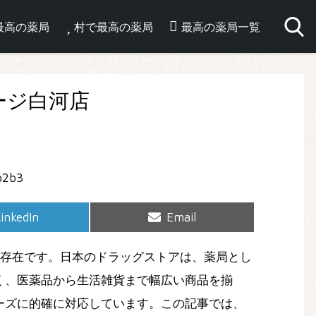
最高の薬局
村で最高の薬局
最高の薬局一覧
ージ白河店
hare
Share
inkedIn
Email
on
on
存在です。日本のドラッグストアは、薬局とし
く、医薬品から生活雑貨まで幅広い商品を揃
ーズに的確に対応しています。この記事では、