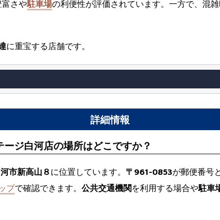
豊富さや
駐車場
の利便性が評価されています。一方で、混雑
達
に重宝する店舗です。
詳細情報
ステージ白河店の場所はどこですか？
白河市新高山８
に位置しています。
〒961-0853
が郵便番号
ップ
で確認できます。
公共交通機関
を利用する場合や
駐車