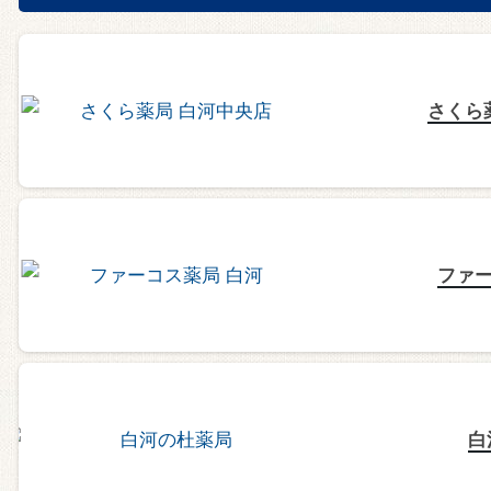
さくら
ファー
白