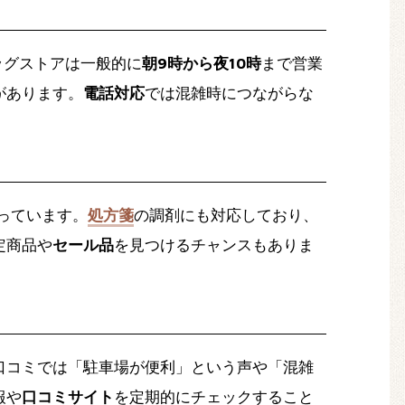
ッグストアは一般的に
朝9時から夜10時
まで営業
があります。
電話対応
では混雑時につながらな
っています。
処方箋
の調剤にも対応しており、
定商品や
セール品
を見つけるチャンスもありま
口コミでは「駐車場が便利」という声や「混雑
報や
口コミサイト
を定期的にチェックすること