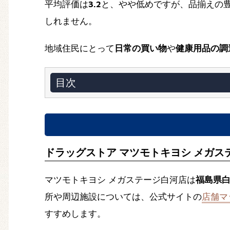
平均評価は
3.2
と、やや低めですが、品揃えの
しれません。
地域住民にとって
日常の買い物
や
健康用品の調
目次
ドラッグストア マツモトキヨシ メガ
マツモトキヨシ メガステージ白河店は
福島県
所や周辺施設については、公式サイトの
店舗マ
すすめします。