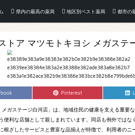
ム
県内の最高の薬局
地区別ベスト薬局
都市の
ストア マツモトキヨシ メガステ
e
Share
S
ebook
Pinterest
L
on
シ
メガステージ白河店」は、地域住民の健康を支える重要な
う便利な店舗として親しまれています。同店も例外ではな
に根ざしたサービスと豊富な品揃えが特徴で、利用者のニ