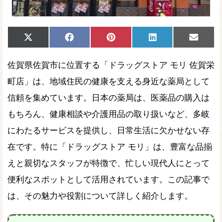
Share
Share
Share
Share
Share
X
Facebook
Pinterest
LinkedIn
Email
on
on
on
on
on
(Twitter)
佐賀県佐賀市に位置する「ドラッグストア モリ 佐賀栄
町店」は、地域住民の健康を支える身近な薬局として
信頼を集めています。日本の薬局は、医薬品の購入は
もちろん、健康相談や介護用品の取り扱いなど、多岐
にわたるサービスを提供し、日常生活に欠かせない存
在です。特に「ドラッグストア モリ」は、豊富な品揃
えと親切なスタッフが特徴で、忙しい現代人にとって
便利なスポットとして活用されています。この記事で
は、その魅力や役割について詳しく紹介します。