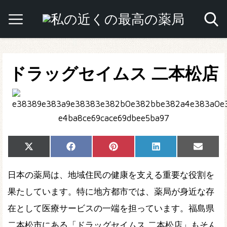
ドラッグセイムス 二本松店
Share
Share
Share
Share
Share
X
Facebook
Pinterest
LinkedIn
Email
on
on
on
on
on
(Twitter)
日本の薬局は、地域住民の健康を支える重要な役割を
果たしています。特に地方都市では、薬局が身近な存
在として医療サービスの一端を担っています。福島県
二本松市にある「ドラッグセイムス 二本松店」もそん