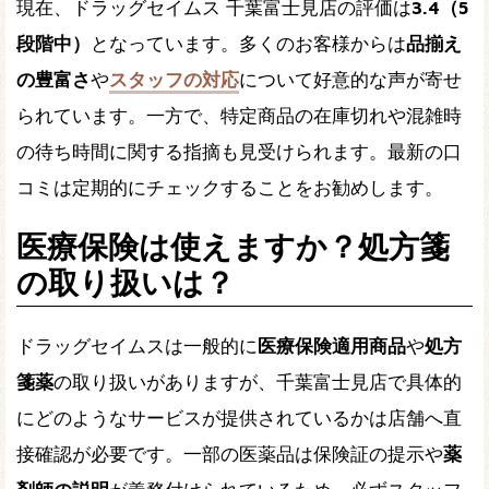
現在、ドラッグセイムス 千葉富士見店の評価は
3.4（5
段階中）
となっています。多くのお客様からは
品揃え
の豊富さ
や
スタッフの対応
について好意的な声が寄せ
られています。一方で、特定商品の在庫切れや混雑時
の待ち時間に関する指摘も見受けられます。最新の口
コミは定期的にチェックすることをお勧めします。
医療保険は使えますか？処方箋
の取り扱いは？
ドラッグセイムスは一般的に
医療保険適用商品
や
処方
箋薬
の取り扱いがありますが、千葉富士見店で具体的
にどのようなサービスが提供されているかは店舗へ直
接確認が必要です。一部の医薬品は保険証の提示や
薬