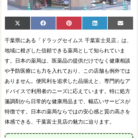
Share
Share
Share
Share
Share
X
Facebook
Pinterest
LinkedIn
Email
on
on
on
on
on
(Twitter)
千葉県にある「ドラッグセイムス 千葉富士見店」は、
地域に根ざした信頼できる薬局として知られていま
す。日本の薬局は、医薬品の提供だけでなく健康相談
や予防医療にも力を入れており、この店舗も例外では
ありません。便民利を追求した品揃えと、専門的なア
ドバイスで利用者のニーズに応えています。特に処方
箋調剤から日常的な健康用品まで、幅広いサービスが
特徴です。日本の薬局ならではの安心感と質の高さを
体感できる、千葉富士見店の魅力に迫ります。