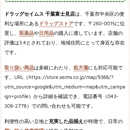
ドラッグセイムス 千葉富士見店
は、千葉市中央区の便
利な場所にある
ドラッグストア
です。〒260-0015に位
置し、
医薬品
や
日用品
の購入に適しています。店舗の
評価は3.4とされており、地域住民にとって身近な存在
です。
取り扱い商品
は多岐にわたり、
処方箋
にも対応可能で
す。URL（https://store.seims.co.jp/map/9368/?
utm_source=google&utm_medium=map&utm_campa
ign=profile）から詳細を確認でき、電話番号（043-
306-2778）での問い合わせも可能です。
利便性の高い立地と
充実した品揃え
が特徴で、日常の