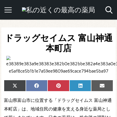
ドラッグセイムス 富山神通
本町店
Share
Share
Share
Share
Share
X
Facebook
Pinterest
LinkedIn
Email
on
on
on
on
on
(Twitter)
富山県富山市に位置する「ドラッグセイムス 富山神通
本町店」は、地域住民の健康を支える身近な薬局とし