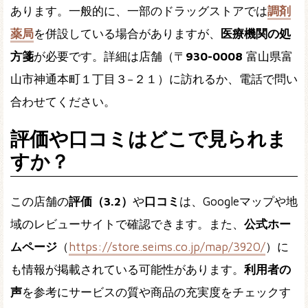
あります。一般的に、一部のドラッグストアでは
調剤
薬局
を併設している場合がありますが、
医療機関の処
方箋
が必要です。詳細は店舗（〒
930-0008
富山県富
山市神通本町１丁目３−２１）に訪れるか、電話で問い
合わせてください。
評価や口コミはどこで見られま
すか？
この店舗の
評価（3.2）
や
口コミ
は、Googleマップや地
域のレビューサイトで確認できます。また、
公式ホー
ムページ
（
https://store.seims.co.jp/map/3920/
）に
も情報が掲載されている可能性があります。
利用者の
声
を参考にサービスの質や商品の充実度をチェックす