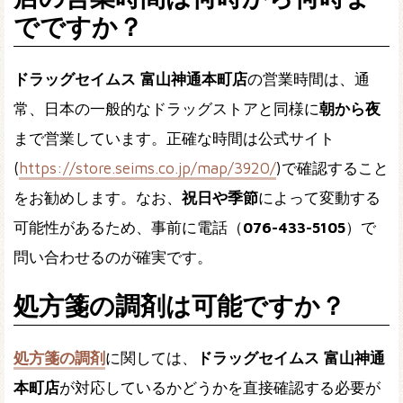
でですか？
ドラッグセイムス 富山神通本町店
の営業時間は、通
常、日本の一般的なドラッグストアと同様に
朝から夜
まで営業しています。正確な時間は公式サイト
(
https://store.seims.co.jp/map/3920/
)で確認すること
をお勧めします。なお、
祝日や季節
によって変動する
可能性があるため、事前に電話（
076-433-5105
）で
問い合わせるのが確実です。
処方箋の調剤は可能ですか？
処方箋の調剤
に関しては、
ドラッグセイムス 富山神通
本町店
が対応しているかどうかを直接確認する必要が