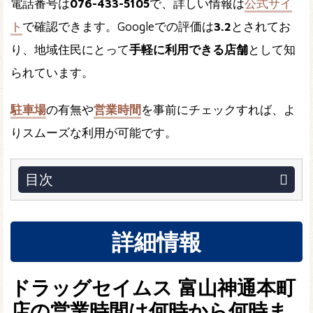
電話番号は
076-433-5105
で、詳しい情報は
公式サイ
ト
で確認できます。Googleでの評価は
3.2
とされてお
り、地域住民にとって
手軽に利用できる店舗
として知
られています。
駐車場
の有無や
営業時間
を事前にチェックすれば、よ
りスムーズな利用が可能です。
目次
詳細情報
ドラッグセイムス 富山神通本町
店の営業時間は何時から何時ま