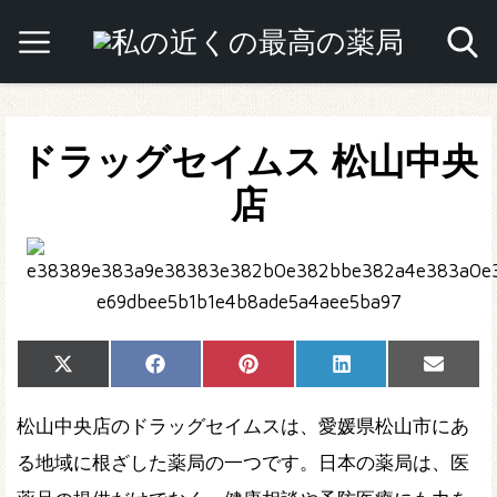
ドラッグセイムス 松山中央
店
Share
Share
Share
Share
Share
X
Facebook
Pinterest
LinkedIn
Email
on
on
on
on
on
(Twitter)
松山中央店のドラッグセイムスは、愛媛県松山市にあ
る地域に根ざした薬局の一つです。日本の薬局は、医