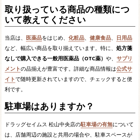
取り扱っている商品の種類につ
いて教えてください
当店は、
医薬品
をはじめ、
化粧品
、
健康食品
、
日用品
など、幅広い商品を取り揃えています。特に、
処方箋
なしで購入できる一般用医薬品（OTC薬）
や、
サプリ
メント
の品揃えが豊富です。詳細な商品情報は
公式サ
イト
で随時更新されていますので、チェックすると便
利です。
駐車場はありますか？
ドラッグセイムス 松山中央店の
駐車場の有無
について
は、店舗周辺の施設と共用の場合や、駐車スペースが