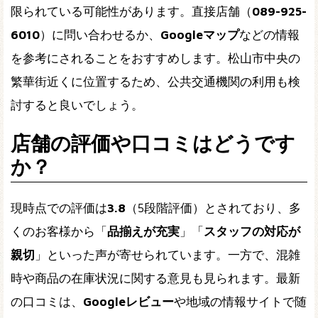
限られている可能性があります。直接店舗（
089-925-
6010
）に問い合わせるか、
Googleマップ
などの情報
を参考にされることをおすすめします。松山市中央の
繁華街近くに位置するため、公共交通機関の利用も検
討すると良いでしょう。
店舗の評価や口コミはどうです
か？
現時点での評価は
3.8
（5段階評価）とされており、多
くのお客様から「
品揃えが充実
」「
スタッフの対応が
親切
」といった声が寄せられています。一方で、混雑
時や商品の在庫状況に関する意見も見られます。最新
の口コミは、
Googleレビュー
や地域の情報サイトで随