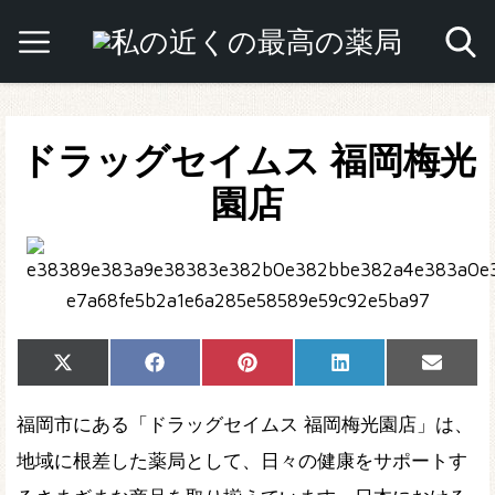
ドラッグセイムス 福岡梅光
園店
Share
Share
Share
Share
Share
X
Facebook
Pinterest
LinkedIn
Email
on
on
on
on
on
(Twitter)
福岡市にある「ドラッグセイムス 福岡梅光園店」は、
地域に根差した薬局として、日々の健康をサポートす