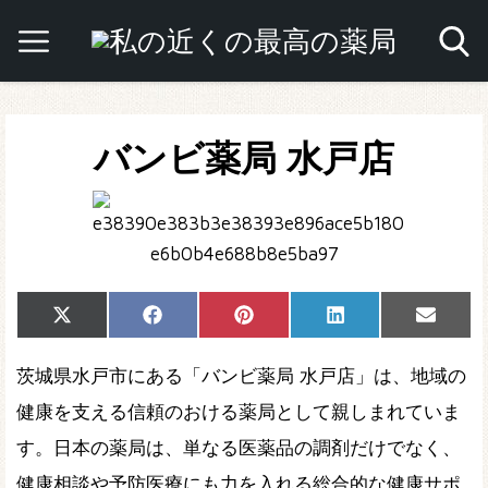
バンビ薬局 水戸店
Share
Share
Share
Share
Share
X
Facebook
Pinterest
LinkedIn
Email
on
on
on
on
on
(Twitter)
茨城県水戸市にある「バンビ薬局 水戸店」は、地域の
健康を支える信頼のおける薬局として親しまれていま
す。日本の薬局は、単なる医薬品の調剤だけでなく、
健康相談や予防医療にも力を入れる総合的な健康サポ