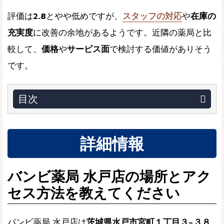
評価は
2.8
とやや低めですが、
スタッフの対応
や
在庫の
充実度
に改善の余地があるようです。近隣の薬局と比
較して、
価格
や
サービス面
で検討する価値がありそう
です。
目次
詳細情報
バンビ薬局 水戸店の場所とアク
セス方法を教えてください
バンビ薬局 水戸店は
茨城県水戸市宮町１丁目３−３８