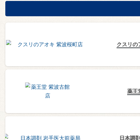
クスリの
薬王
日本調剤