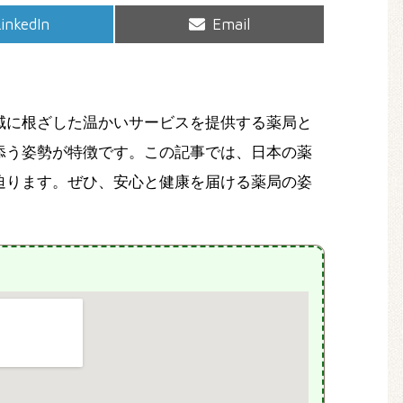
hare
Share
inkedIn
Email
on
on
域に根ざした温かいサービスを提供する薬局と
添う姿勢が特徴です。この記事では、日本の薬
迫ります。ぜひ、安心と健康を届ける薬局の姿