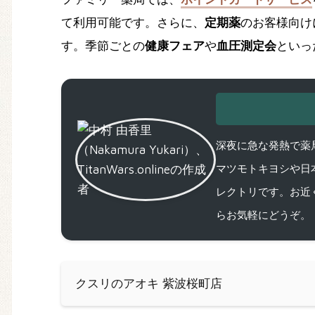
て利用可能です。さらに、
定期薬
のお客様向け
す。季節ごとの
健康フェア
や
血圧測定会
といっ
深夜に急な発熱で薬局
マツモトキヨシや日
レクトリです。お近
らお気軽にどうぞ。
クスリのアオキ 紫波桜町店