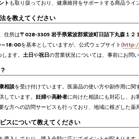
ント
も取り扱っており、健康維持をサポートする商品ライ
法を教えてください
、住所は
〒028-3305 岩手県紫波郡紫波町日詰下丸森１２
0～18:00
を基本としていますが、公式ウェブサイト(
http:
めします。
土日
や
祝日
の営業状況については、事前にお問い
？
康相談
を受け付けています。医薬品の使い方や副作用に関
供しています。
妊婦
や
高齢者
に向けた相談にも対応し、お
要な方への訪問サービスも行っており、地域に根ざした薬
ビスについて教えてください
を導入しており、購入金額に応じてポイントが貯まります