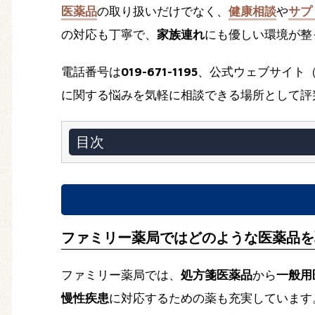
医薬品
の取り扱いだけでなく、
健康相談
や
サプ
の対応も丁寧で、
家族連れ
にも優しい環境が整
電話番号は
019-671-1195
、公式ウェブサイト
に関する悩みを気軽に相談できる場所として評
目次
ファミリー薬局ではどのような医薬品を
ファミリー薬局では、
処方箋医薬品
から
一般用医
慢性疾患
に対応するための薬も充実しています