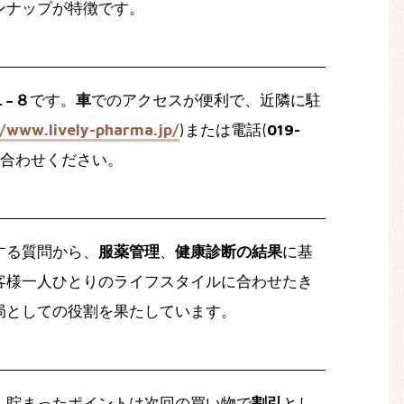
ンナップが特徴です。
１−８
です。
車
でのアクセスが便利で、近隣に駐
//www.lively-pharma.jp/
)または電話(
019-
合わせください。
する質問から、
服薬管理
、
健康診断の結果
に基
客様一人ひとりのライフスタイルに合わせたき
局としての役割を果たしています。
。貯まったポイントは次回の買い物で
割引
とし