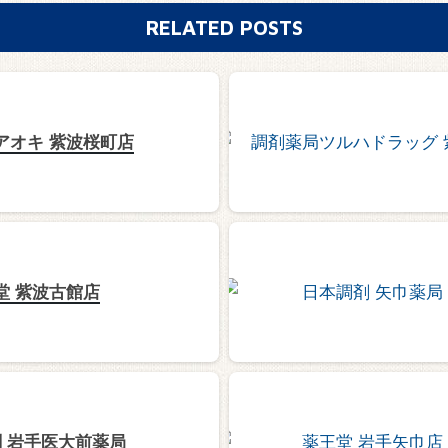
RELATED POSTS
アオキ 紫波桜町店
堂 紫波古館店
 岩手医大前薬局