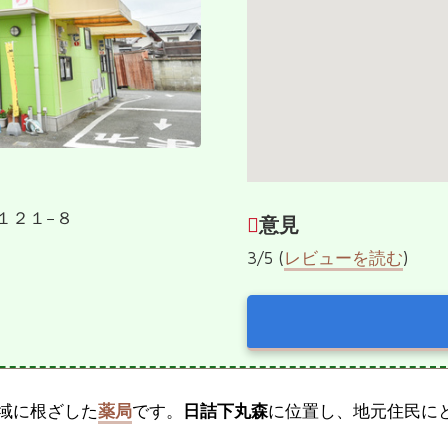
森１２１−８
意見
3/5 (
レビューを読む
)
域に根ざした
薬局
です。
日詰下丸森
に位置し、地元住民に