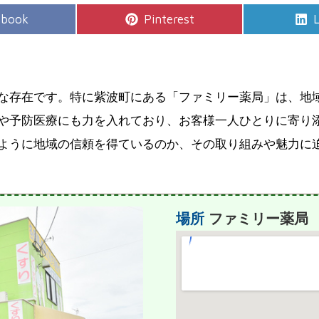
e
Share
S
ebook
Pinterest
L
on
な存在です。特に紫波町にある「ファミリー薬局」は、地
や予防医療にも力を入れており、お客様一人ひとりに寄り
ように地域の信頼を得ているのか、その取り組みや魅力に
場所
ファミリー薬局