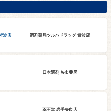
調剤薬局ツルハドラッグ 紫波店
日本調剤 矢巾薬局
薬王堂 岩手矢巾店