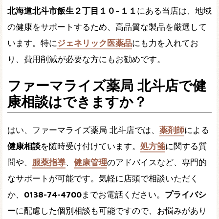
北海道北斗市飯生２丁目１０−１１
にある当店は、地域
の健康をサポートするため、高品質な製品を厳選して
います。特に
ジェネリック医薬品
にも力を入れてお
り、費用削減が必要な方にもお勧めです。
ファーマライズ薬局 北斗店で健
康相談はできますか？
はい、ファーマライズ薬局 北斗店では、
薬剤師
による
健康相談
を随時受け付けています。
処方箋
に関する質
問や、
服薬指導
、
健康管理
のアドバイスなど、専門的
なサポートが可能です。気軽に店頭で相談いただく
か、
0138-74-4700
までお電話ください。
プライバシ
ー
に配慮した個別相談も可能ですので、お悩みがあり