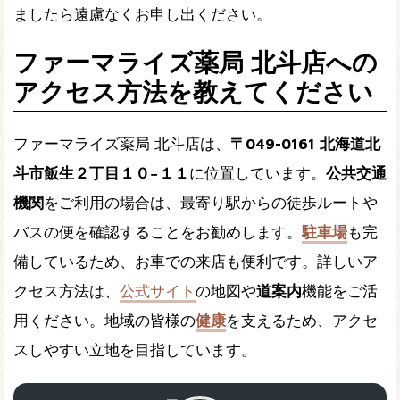
ましたら遠慮なくお申し出ください。
ファーマライズ薬局 北斗店への
アクセス方法を教えてください
ファーマライズ薬局 北斗店は、
〒049-0161 北海道北
斗市飯生２丁目１０−１１
に位置しています。
公共交通
機関
をご利用の場合は、最寄り駅からの徒歩ルートや
バスの便を確認することをお勧めします。
駐車場
も完
備しているため、お車での来店も便利です。詳しいア
クセス方法は、
公式サイト
の地図や
道案内
機能をご活
用ください。地域の皆様の
健康
を支えるため、アクセ
スしやすい立地を目指しています。