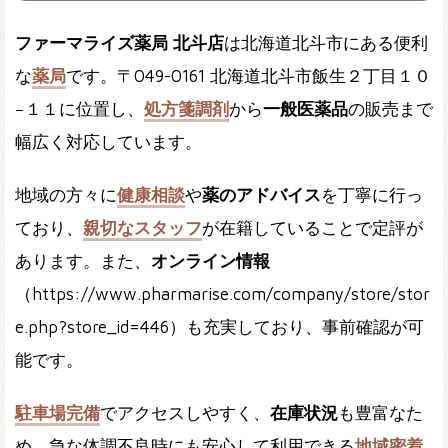
ファーマライズ薬局 北斗店
は北海道北斗市にある便利
な
薬局
です。〒049-0161 北海道北斗市飯生２丁目１０
−１１に位置し、
処方箋調剤
から
一般医薬品
の販売まで
幅広く対応しています。
地域の方々に
健康相談
や
薬のアドバイス
を丁寧に行っ
ており、
親切なスタッフ
が在籍していることで定評が
あります。また、
オンライン情報
（https://www.pharmarise.com/company/store/stor
e.php?store_id=446）も充実しており、事前確認が可
能です。
駐車場完備
でアクセスしやすく、
在庫状況
も豊富なた
め、急な体調不良時にも安心して利用できる
地域密着