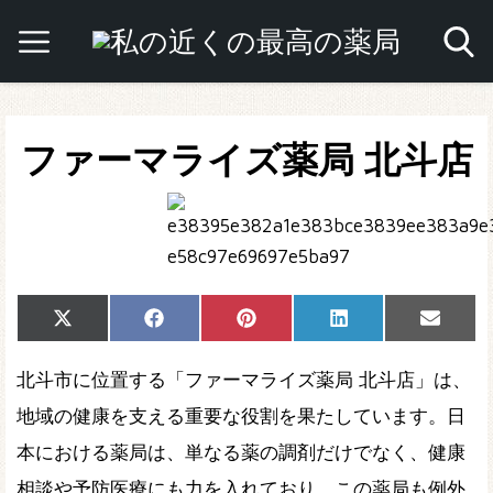
ファーマライズ薬局 北斗店
Share
Share
Share
Share
Share
X
Facebook
Pinterest
LinkedIn
Email
on
on
on
on
on
(Twitter)
北斗市に位置する「ファーマライズ薬局 北斗店」は、
地域の健康を支える重要な役割を果たしています。日
本における薬局は、単なる薬の調剤だけでなく、健康
相談や予防医療にも力を入れており、この薬局も例外