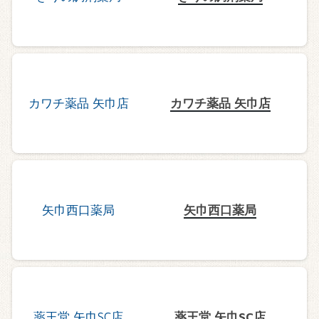
カワチ薬品 矢巾店
矢巾西口薬局
薬王堂 矢巾SC店