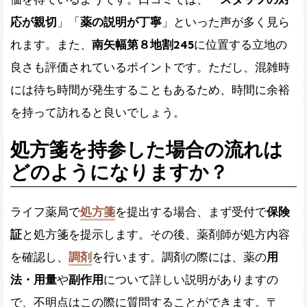
応が親切
」「
薬の説明が丁寧
」といった声が多く見ら
れます。また、
南矢幅第８地割245
に位置する立地の
良さも評価されているポイントです。ただし、混雑時
には待ち時間が発生することもあるため、時間に余裕
を持って訪れると良いでしょう。
処方箋を持参した場合の流れは
どのようになりますか？
ライフ薬局で
処方箋
を提出する場合、まず受付で
保険
証
と処方箋を提示します。その後、薬剤師が処方内容
を確認し、
調剤
を行います。調剤の際には、薬の
用
法・用量
や
副作用
について詳しい説明がありますの
で、不明点はこの際に質問することができます。〒