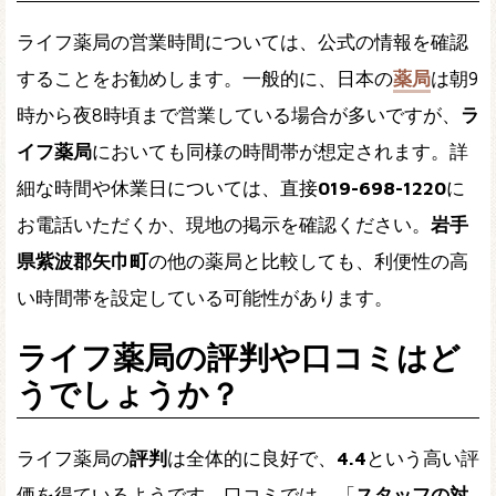
ライフ薬局の営業時間については、公式の情報を確認
することをお勧めします。一般的に、日本の
薬局
は朝9
時から夜8時頃まで営業している場合が多いですが、
ラ
イフ薬局
においても同様の時間帯が想定されます。詳
細な時間や休業日については、直接
019-698-1220
に
お電話いただくか、現地の掲示を確認ください。
岩手
県紫波郡矢巾町
の他の薬局と比較しても、利便性の高
い時間帯を設定している可能性があります。
ライフ薬局の評判や口コミはど
うでしょうか？
ライフ薬局の
評判
は全体的に良好で、
4.4
という高い評
価を得ているようです。口コミでは、「
スタッフの対