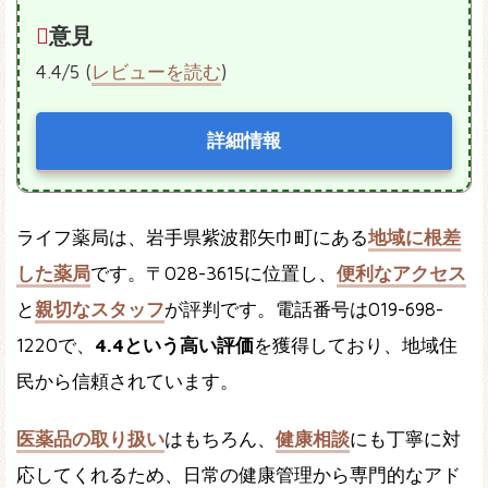
意見
4.4/5 (
レビューを読む
)
詳細情報
ライフ薬局は、岩手県紫波郡矢巾町にある
地域に根差
した薬局
です。〒028-3615に位置し、
便利なアクセス
と
親切なスタッフ
が評判です。電話番号は019-698-
1220で、
4.4という高い評価
を獲得しており、地域住
民から信頼されています。
医薬品の取り扱い
はもちろん、
健康相談
にも丁寧に対
応してくれるため、日常の健康管理から専門的なアド