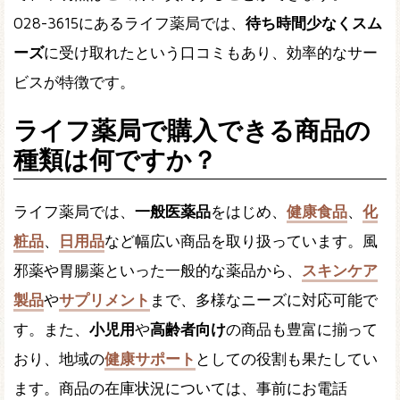
028-3615にあるライフ薬局では、
待ち時間少なくスム
ーズ
に受け取れたという口コミもあり、効率的なサー
ビスが特徴です。
ライフ薬局で購入できる商品の
種類は何ですか？
ライフ薬局では、
一般医薬品
をはじめ、
健康食品
、
化
粧品
、
日用品
など幅広い商品を取り扱っています。風
邪薬や胃腸薬といった一般的な薬品から、
スキンケア
製品
や
サプリメント
まで、多様なニーズに対応可能で
す。また、
小児用
や
高齢者向け
の商品も豊富に揃って
おり、地域の
健康サポート
としての役割も果たしてい
ます。商品の在庫状況については、事前にお電話