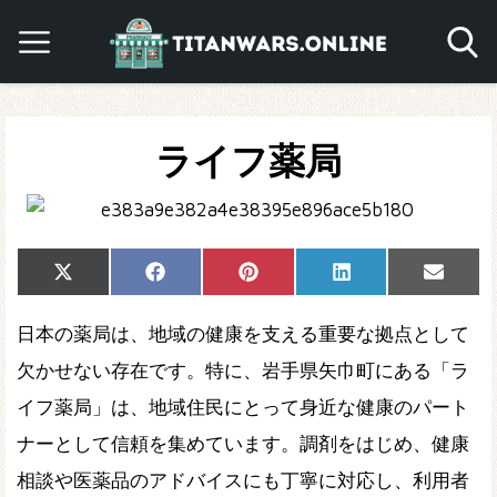
ライフ薬局
Share
Share
Share
Share
Share
X
Facebook
Pinterest
LinkedIn
Email
on
on
on
on
on
(Twitter)
日本の薬局は、地域の健康を支える重要な拠点として
欠かせない存在です。特に、岩手県矢巾町にある「ラ
イフ薬局」は、地域住民にとって身近な健康のパート
ナーとして信頼を集めています。調剤をはじめ、健康
相談や医薬品のアドバイスにも丁寧に対応し、利用者