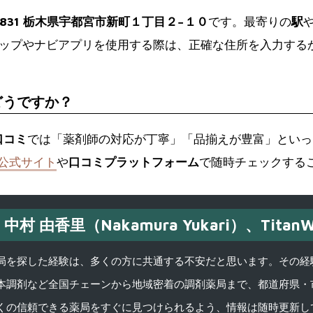
-0831 栃木県宇都宮市新町１丁目２−１０
です。最寄りの
駅
eマップやナビアプリを使用する際は、正確な住所を入力する
どうですか？
口コミ
では「薬剤師の対応が丁寧」「品揃えが豊富」といっ
公式サイト
や
口コミプラットフォーム
で随時チェックする
中村 由香里（Nakamura Yukari）、TitanW
を探した経験は、多くの方に共通する不安だと思います。その経験がきっかけ
本調剤など全国チェーンから地域密着の調剤薬局まで、都道府県・
くの信頼できる薬局をすぐに見つけられるよう、情報は随時更新し