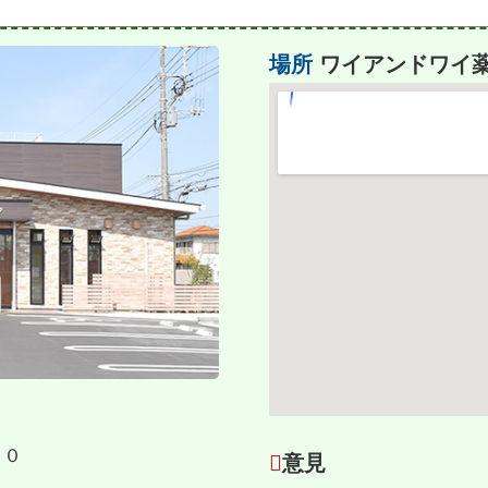
場所
ワイアンドワイ薬
１０
意見