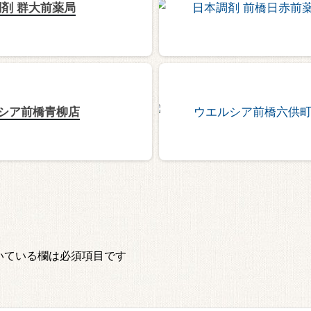
剤 群大前薬局
シア前橋青柳店
いている欄は必須項目です