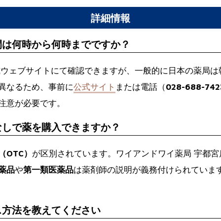
詳細情報
間は何時から何時までですか？
式ウェブサイトにて確認できますが、一般的に日本の薬局は
異なるため、事前に
公式サイト
または電話（
028-688-742
注意が必要です。
なしで薬を購入できますか？
（OTC）
が区別されています。ワイアンドワイ薬局 宇都
薬品
や
第一類医薬品
は薬剤師の説明が義務付けられていま
ス方法を教えてください