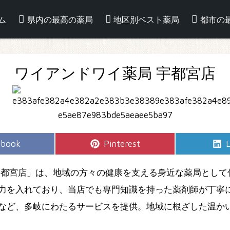
ム
県内の最高の薬局
地区別ベスト薬局
都市の
ワイアンドワイ薬局 宇都宮店
e
Share
S
ebook
Pinterest
L
on
宇都宮店」は、地域の方々の健康を支える身近な薬局として
力を入れており、当店でも専門知識を持った薬剤師が丁寧
など、多岐にわたるサービスを提供。地域に根ざした温か