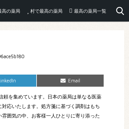
最高の薬局
村で最高の薬局
最高の薬局一覧
hare
Share
inkedIn
Email
on
on
信頼を集めています。日本の薬局は単なる医薬
に対応いたします。処方箋に基づく調剤はもち
い雰囲気の中、お客様一人ひとりに寄り添った