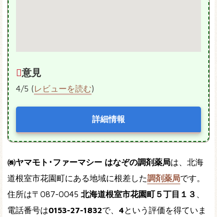
意見
4/5 (
レビューを読む
)
詳細情報
㈱ヤマモト･ファーマシー はなぞの調剤薬局
は、北海
道根室市花園町にある地域に根差した
調剤薬局
です。
住所は〒087-0045
北海道根室市花園町５丁目１３
、
電話番号は
0153-27-1832
で、
4
という評価を得ていま