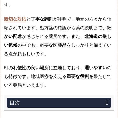
す。
親切な対応
と
丁寧な調剤
が評判で、地元の方々から信
頼されています。処方箋の確認から薬の説明まで、
細
かい配慮
が感じられる薬局です。また、
北海道の厳し
い気候
の中でも、必要な医薬品をしっかりと備えてい
る点が頼もしいです。
町の
利便性の良い場所
に立地しており、
通いやすい
の
も特徴です。地域医療を支える
重要な役割
を果たして
いる薬局といえます。
目次