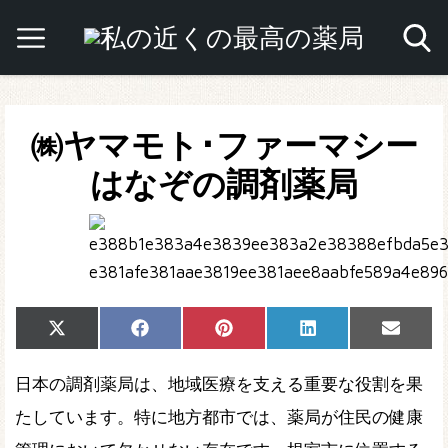
㈱ヤマモト･ファーマシー
はなぞの調剤薬局
Share
Share
Share
Share
Share
X
Facebook
Pinterest
LinkedIn
Email
on
on
on
on
on
(Twitter)
日本の調剤薬局は、地域医療を支える重要な役割を果
たしています。特に地方都市では、薬局が住民の健康