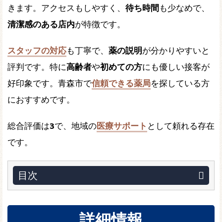
きます。アクセスもしやすく、
待ち時間
も少なめで、
清潔感のある店内
が特徴です。
スタッフの対応
も丁寧で、
薬の説明
が分かりやすいと
評判です。特に
高齢者
や
初めての方
にも優しい接客が
好印象です。青森市で
信頼できる薬局
を探している方
におすすめです。
総合評価は
3
で、地域の
医療サポート
として頼れる存在
です。
目次
詳細情報