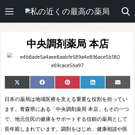
中央調剤薬局 本店
Share
Share
Share
Share
Share
X
Facebook
Pinterest
LinkedIn
Email
on
on
on
on
on
(Twitter)
日本の薬局は地域医療を支える重要な役割を担ってい
ます。青森県にある「中央調剤薬局 本店」もその一つ
で、地元住民の健康をサポートする信頼の薬局として
長年親しまれています。調剤をはじめ、健康相談や医