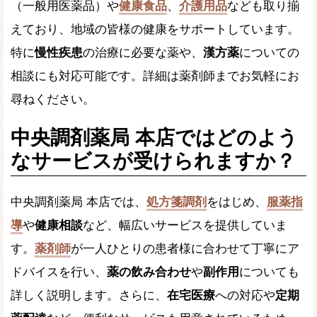
（一般用医薬品）や
健康食品
、
介護用品
なども取り揃
えており、地域の皆様の健康をサポートしています。
特に
慢性疾患
の治療に必要な薬や、
漢方薬
についての
相談にも対応可能です。詳細は薬剤師までお気軽にお
尋ねください。
中央調剤薬局 本店ではどのよう
なサービスが受けられますか？
中央調剤薬局 本店では、
処方箋調剤
をはじめ、
服薬指
導
や
健康相談
など、幅広いサービスを提供していま
す。
薬剤師
が一人ひとりの患者様に合わせて丁寧にア
ドバイスを行い、
薬の飲み合わせ
や
副作用
についても
詳しく説明します。さらに、
在宅医療
への対応や
定期