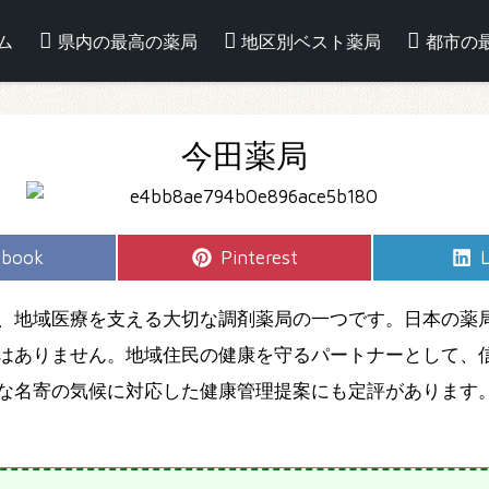
ム
県内の最高の薬局
地区別ベスト薬局
都市の
今田薬局
e
Share
S
ebook
Pinterest
L
on
、地域医療を支える大切な調剤薬局の一つです。日本の薬
はありません。地域住民の健康を守るパートナーとして、信
な名寄の気候に対応した健康管理提案にも定評があります