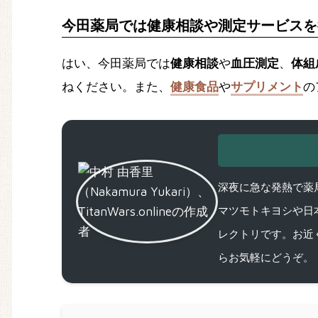
今田薬局では健康相談や測定サービスを
はい、今田薬局では
健康相談
や
血圧測定
、
体組
ねください。また、
健康食品
や
サプリメント
の
深夜に急な発熱で薬局
マツモトキヨシや日
レクトリです。お近
らお気軽にどうぞ。