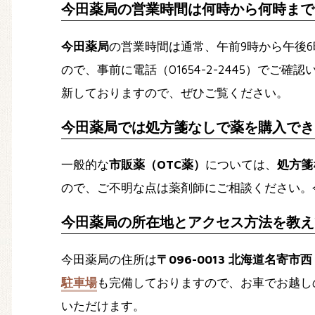
今田薬局の営業時間は何時から何時まで
今田薬局
の営業時間は通常、午前9時から午後
ので、事前に電話（01654-2-2445）でご
新しておりますので、ぜひご覧ください。
今田薬局では処方箋なしで薬を購入でき
一般的な
市販薬（OTC薬）
については、
処方箋
ので、ご不明な点は薬剤師にご相談ください。
今田薬局の所在地とアクセス方法を教え
今田薬局の住所は
〒096-0013 北海道名寄市
駐車場
も完備しておりますので、お車でお越し
いただけます。