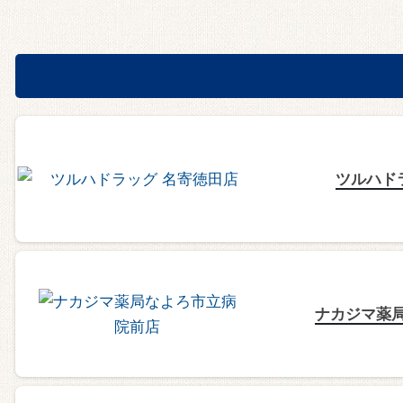
ツルハド
ナカジマ薬