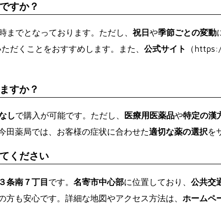
ですか？
6時までとなっております。ただし、
祝日
や
季節ごとの変動
確認いただくことをおすすめします。また、
公式サイト
（https
ますか？
なし
で購入が可能です。ただし、
医療用医薬品
や
特定の漢
今田薬局では、お客様の症状に合わせた
適切な薬の選択
を
てください
西３条南７丁目
です。
名寄市中心部
に位置しており、
公共交
の方も安心です。詳細な地図やアクセス方法は、
ホームペ