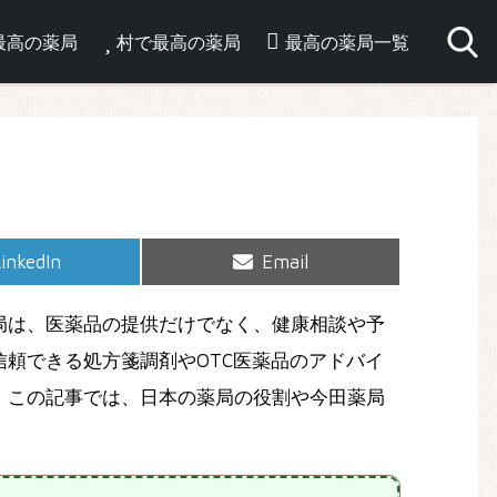
最高の薬局
村で最高の薬局
最高の薬局一覧
hare
Share
inkedIn
Email
on
on
局は、医薬品の提供だけでなく、健康相談や予
頼できる処方箋調剤やOTC医薬品のアドバイ
。この記事では、日本の薬局の役割や今田薬局