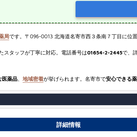
薬局
です。〒096-0013 北海道名寄市西３条南７丁目に
たスタッフが丁寧に対応。電話番号は
01654-2-2445
で、
な医薬品
、
地域密着
が挙げられます。名寄市で
安心できる薬
詳細情報