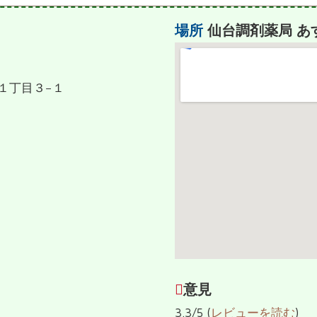
場所
仙台調剤薬局 あ
町１丁目３−１
意見
3.3/5 (
レビューを読む
)