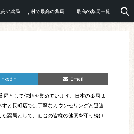
最高の薬局
村で最高の薬局
最高の薬局一覧
hare
Share
inkedIn
Email
on
on
薬局として信頼を集めています。日本の薬局は
あすと長町店では丁寧なカウンセリングと迅速
した薬局として、仙台の皆様の健康を守り続け