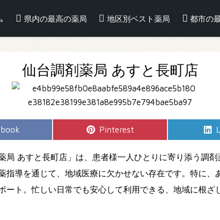
ム
県内の最高の薬局
地区別ベスト薬局
都市の
仙台調剤薬局 あすと長町店
e
Share
S
ebook
Pinterest
L
on
薬局 あすと長町店」は、患者様一人ひとりに寄り添う調剤
薬指導を通じて、地域医療に欠かせない存在です。特に、
ポート。忙しい日常でも安心して利用できる、地域に根ざ