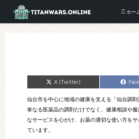
ホー
Share
Shar
X (Twitter)
Fac
on
on
仙台市を中心に地域の健康を支える「仙台調剤
単なる医薬品の調剤だけでなく、健康相談や服
なサービスを心がけ、お薬の適切な使い方をサ
ています。