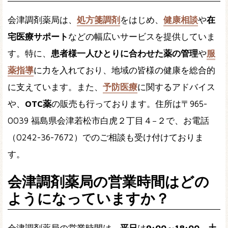
会津調剤薬局は、
処方箋調剤
をはじめ、
健康相談
や
在
宅医療サポート
などの幅広いサービスを提供していま
す。特に、
患者様一人ひとりに合わせた薬の管理
や
服
薬指導
に力を入れており、地域の皆様の健康を総合的
に支えています。また、
予防医療
に関するアドバイス
や、
OTC薬
の販売も行っております。住所は〒965-
0039 福島県会津若松市白虎２丁目４−２で、お電話
（0242-36-7672）でのご相談も受け付けておりま
す。
会津調剤薬局の営業時間はどの
ようになっていますか？