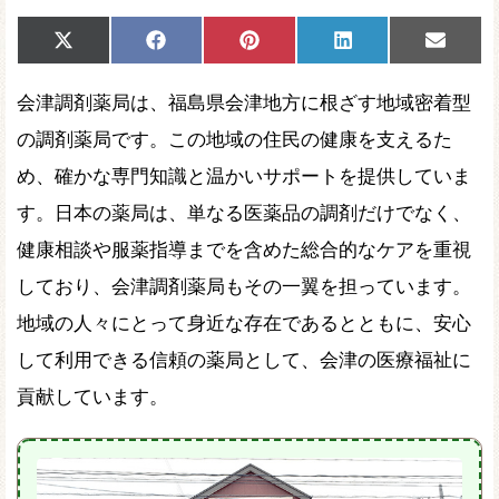
Share
Share
Share
Share
Share
X
Facebook
Pinterest
LinkedIn
Email
on
on
on
on
on
(Twitter)
会津調剤薬局は、福島県会津地方に根ざす地域密着型
の調剤薬局です。この地域の住民の健康を支えるた
め、確かな専門知識と温かいサポートを提供していま
す。日本の薬局は、単なる医薬品の調剤だけでなく、
健康相談や服薬指導までを含めた総合的なケアを重視
しており、会津調剤薬局もその一翼を担っています。
地域の人々にとって身近な存在であるとともに、安心
して利用できる信頼の薬局として、会津の医療福祉に
貢献しています。