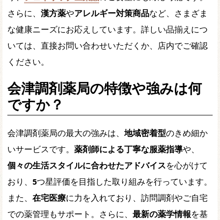
さらに、
漢方薬
や
アレルギー対策商品
など、さまざま
な健康ニーズにお応えしています。詳しい品揃えにつ
いては、直接お問い合わせいただくか、店内でご確認
ください。
会津調剤薬局の特徴や強みは何
ですか？
会津調剤薬局の最大の強みは、
地域密着型
のきめ細か
いサービスです。
薬剤師による丁寧な服薬指導
や、
個々の生活スタイルに合わせたアドバイス
を心がけて
おり、
5
つ星評価を目指した取り組みを行っています。
また、
在宅医療
に力を入れており、訪問調剤やご自宅
での薬管理もサポート。さらに、
最新の薬学情報
を基