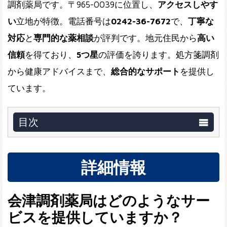
調剤薬局です。〒965-0039に位置し、
アクセスしやす
い
立地が特徴。電話番号は
0242-36-7672
で、
丁寧な
対応
と
専門的な薬相談
が評判です。地元住民から
高い
信頼
を得ており、
5つ星
の評価を誇ります。処方箋調剤
から健康アドバイスまで、
総合的なサポート
を提供し
ています。
目次
詳細情報
会津調剤薬局はどのようなサー
ビスを提供していますか？