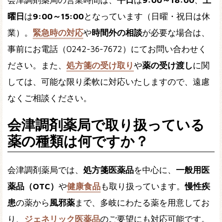
会津調剤薬局の営業時間は、
平日
は
9:00～18:00
、
土
曜日
は
9:00～15:00
となっています（日曜・祝日は休
業）。
緊急時の対応
や
時間外の相談
が必要な場合は、
事前にお電話（0242-36-7672）にてお問い合わせく
ださい。また、
処方箋の受け取り
や
薬の受け渡し
に関
しては、可能な限り柔軟に対応いたしますので、遠慮
なくご相談ください。
会津調剤薬局で取り扱っている
薬の種類は何ですか？
会津調剤薬局では、
処方箋医薬品
を中心に、
一般用医
薬品（OTC）
や
健康食品
も取り扱っています。
慢性疾
患
の薬から
風邪薬
まで、多岐にわたる薬を用意してお
り、
ジェネリック医薬品
のご要望にも対応可能です。